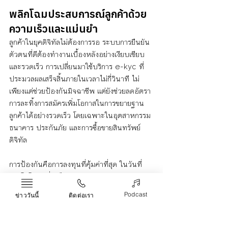
พลิกโฉมประสบการณ์ลูกค้าด้วย
ความเร็วและแม่นยำ
ลูกค้าในยุคดิจิทัลไม่ต้องการรอ ระบบการยืนยัน
ตัวตนที่ดีต้องทำงานเบื้องหลังอย่างเงียบเชียบ
และรวดเร็ว การเปลี่ยนมาใช้บริการ e-kyc ที่
ประมวลผลเสร็จสิ้นภายในเวลาไม่กี่วินาที ไม่
เพียงแต่ช่วยป้องกันมิจฉาชีพ แต่ยังช่วยลดอัตรา
การละทิ้งการสมัครเพิ่มโอกาสในการขยายฐาน
ลูกค้าได้อย่างรวดเร็ว โดยเฉพาะในอุตสาหกรรม
ธนาคาร ประกันภัย และการซื้อขายสินทรัพย์
ดิจิทัล
การป้องกันคือการลงทุนที่คุ้มค่าที่สุด ในวันที่
เทคโนโลยีเปลี่ยนไปทุกวินาที การเลือกพันธมิตร
ที่เชี่ยวชาญด้านระบบยืนยันตัวตนจะช่วยให้
Podcast
ข่าววันนี้
ติดต่อเรา
ธุรกิจของคุณเติบโตได้อย่างมั่นคงบนรากฐาน
ของความเชื่อมั่น หากคุณต้องการปิดรอยรั่วและ
สร้างเกราะป้องกันที่แข็งแกร่งที่สุดให้กับองค์กร 