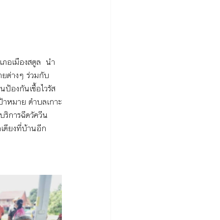
ำเภอเมืองสตูล  นำ
ายต่างๆ ร่วมกับ 
ป้องกันเชื้อไวรัส
มเป้าหมาย ตำบลเกาะ
ริการฉีดวัควีน
เตียงที่บ้านอีก