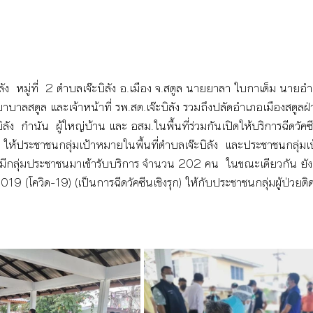
บิลัง  หมู่ที่  2 ตำบลเจ๊ะบิลัง อ.เมือง จ.สตูล นายยาลา ใบกาเด็ม นายอ
าลสตูล และเจ้าหน้าที่ รพ.สต.เจ๊ะบิลัง รวมถึงปลัดอำเภอเมืองสตูลฝ่
ง  กำนัน  ผู้ใหญ่บ้าน และ อสม.ในพื้นที่ร่วมกันเปิดให้บริการฉีดวัคซีน
 ให้ประชาชนกลุ่มเป้าหมายในพื้นที่ตำบลเจ๊ะบิลัง  และประชาชนกลุ่
มีกลุ่มประชาชนมาเข้ารับบริการ จำนวน 202 คน  ในขณะเดียวกัน ยังบ
019 (โควิด-19) (เป็นการฉีดวัคซีนเชิงรุก) ให้กับประชาชนกลุ่มผู้ป่วยติด