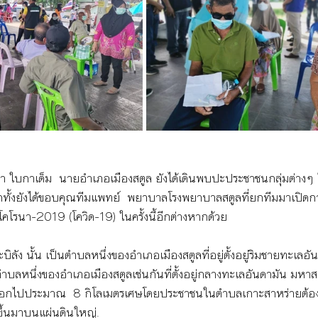
ใบกาเด็ม  นายอำเภอเมืองสตูล ยังได้เดินพบปะประชาชนกลุ่มต่างๆ ในพื
อีกทั้งยังได้ขอบคุณทีมแพทย์  พยาบาลโรงพยาบาลสตูลที่ยกทีมมาเปิดการ
ัสโคโรนา-2019 (โควิด-19) ในครั้งนี้อีกต่างหากด้วย  
จ๊ะบิลัง นั้น เป็นตำบลหนึ่งของอำเภอเมืองสตูลที่อยู่ตั้งอยู่ริมชายทะเลอั
ำบลหนึ่งของอำเภอเมืองสตูลเช่นกันที่ตั้งอยู่กลางทะเลอันดามัน มหาสม
กออกไปประมาณ  8 กิโลเมตรเศษโดยประชาชนในตำบลเกาะสาหร่ายต้อ
งขึ้นมาบนแผ่นดินใหญ่.