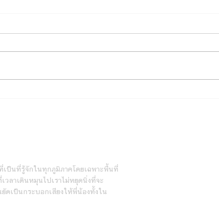
ไทยเบฟ ร่วมทอดผ้าป่า “บ้านพึ่ง
วัด ภูเก็ต”เพื่อระดมทุนสร้างที่พัก
อาศัยผู้ป่วยยากไร้ โรงพยาบาล
วชิระภูเก็ต
ายวัน
่เป็นที่รู้จักในทุกภูมิภาคโดยเฉพาะพื้นที่
เวลาเดินหมุนไปเราไม่หยุดนิ่งที่จะ
นยัดเป็นกระบอกเสียงให้พี่น้องทั้งใน