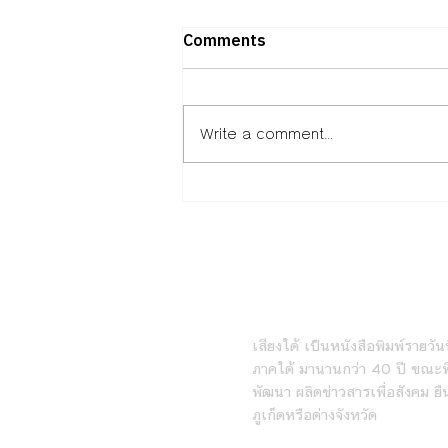
Comments
Write a comment...
มูลนิธิ EDF เตรียมมอบ 7,393
ทุน ให้นักเรียน นักศึกษา
ขาดแคลนประจำปีการศึกษา
2569
หนังสือพิมพ์เสียงใต้ร
เสียงใต้ เป็นหนังสือพิมพ์รายวันที
ภาคใต้ มานานกว่า 40 ปี ขณะที่
พัฒนา ผลิตข่าวสารเพื่อสังคม ยื
ภูเก็ตหรือต่างจังหวัด