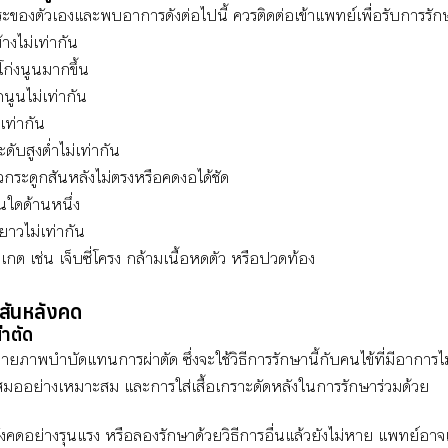
ะของตัวเองและพบอาการดังต่อไปนี้ ควรติดต่อเข้าแพทย์เพื่อรับการรัก
้างไม่เท่ากัน
ก่งนูนมากขึ้น
นูนไม่เท่ากัน
่เท่ากัน
ดับสูงต่ำไม่เท่ากัน
ระดูกสันหลังไม่ตรงหรือคดงอได้ชัด
นใดด้านหนึ่ง
ยาวไม่เท่ากัน
งเกต เช่น เจ็บซี่โครง กล้ามเนื้อหดตัว หรือปวดท้อง
สันหลังคด
่าตัด
ภาพบำบัดแทนการผ่าตัด ซึ่งจะใช้วิธีการรักษานี้กับคนไข้ที่มีอาการไ
สมออย่างเหมาะสม และการใส่เสื้อเกราะดัดหลังในการรักษาร่วมด้วย
งคดอย่างรุนแรง หรือลองรักษาด้วยวิธีการอื่นแล้วยังไม่หาย แพทย์อาจเล