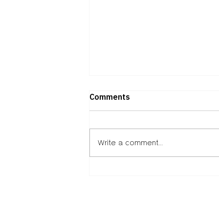
Comments
Write a comment...
ถอดวิธีคิดพันธมิตร “ภาคธุรกิจ –
การศึกษา – พัฒนาเมือง”ผ่าน
Isan Creative Festival
2026เมื่อ “เศรษฐกิจ
สร้างสรรค์” คืออนาคตของอีสาน