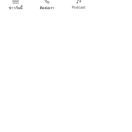
Podcast
ข่าววันนี้
ติดต่อเรา
ในเดือนสิงหาคม 2021  คณะกรรมการด้าน
อนุรักษ์พลังงานได้ประกาศให้ช่อฟ้า เรสซิเดนซ์
ได้รับรางวัลชนะการประกวด 
Thailand 
Energy Awards 2021 
ประเภทบ้านพักที่อยู่
อาศัย โครงการนี้เป็นโครงการทดลองเริ่มต้น ที่
จะนำไปสู่การพัฒนาโครงการใหญ่ในทิศทาง
เดียวกันในอนาคต