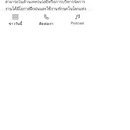
สามารถในด้านเทคโนโลยีหรือการบริหารจัดการ
งานได้มีโอกาสฝึกฝนและใช้งานทักษะในโลกแห่ง
ความเป็นจริงอีกด้วย
Podcast
ข่าววันนี้
ติดต่อเรา
ดังนี้แล้ว หวังเป็นอย่างยิ่งว่า รัฐบาลที่พยายาม
สร้างนโยบายการผลักดัน soft power ของ
ประเทศไทยอย่างรัฐบาลชุดปัจจุบัน จึงควรหัน
มาใส่ใจวงการกีฬาอีสปอร์ตในแต่ละจังหวัด เพื่อ
เพิ่มโอกาสที่คนไทยจะได้ไปโลดแล่นในเวทีระดับ
โลก สร้างชื่อเสียง และดึงดูดนักท่องเที่ยวให้แก่
ประเทศชาติต่อไป
ตั้งชื่อทีม esport เท่ ๆ
Phuket Esports
Esports
กีฬา
Recent Posts
See All