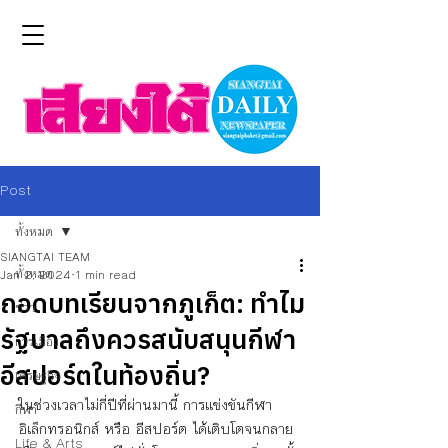
Post
ทั้งหมด
SIANGTAI TEAM
ทั้งหมด
Jan 2, 2024
1 min read
ถอดบทเรียนจากภูเก็ต: ทำไม
ข่าว
รัฐบาลถึงควรสนับสนุนกีฬา
การเมือง
อีสปอร์ตในท้องถิ่น?
เศรษฐกิจ
ในช่วงเวลาไม่กี่ปีที่ผ่านมานี้ การแข่งขันกีฬา
กีฬา
อิเล็กทรอนิกส์ หรือ อีสปอร์ต ได้เติบโตจนกลาย
Life & Arts