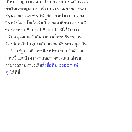
เป็นปรากฏการณ์ไปทั่วโลก จนหลายคนเริ่มจะตั้ง
คำถามว่า รัฐบาลควรมีงบประมาณออกมาสนับ
การเงิน การลงทุน
สนุนรายการแข่งขันกีฬาอีสปอร์ตในระดับท้อง
ถิ่นหรือไม่? โดยในวันนี้เราจะมาศึกษาจากกรณี
ของรายการ Phuket Esports ที่ได้รับการ
สนับสนุนและผลักดันจากองค์การบริหารส่วน
จังหวัดภูเก็ตในทุกระดับ และมาสืบหาเหตุผลกัน
ว่าทำไมรัฐบาลถึงควรมีงบประมาณผลักดันใน
ส่วนนี้ และถ้าหากท่านอยากจะลงเล่นแข่งขัน 
สามารถตามหาไอเดีย
ตั้งชื่อทีม esport เท่ 
ๆ
 ได้ที่นี้