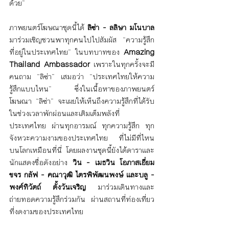
ด้วย”  
ภาพยนตร์โฆษณาชุดนี้ได้ 
ลิซ่า - ลลิษา มโนบาล
มาร่วมเชิญชวนพาทุกคนไปไปสัมผัส “ความรู้สึก
ที่อยู่ในประเทศไทย” ในบทบาทของ 
Amazing 
Thailand Ambassador
 เพราะในทุกครั้งจะมี
คนถาม “ลิซ่า” เสมอว่า “ประเทศไทยให้ความ
รู้สึกแบบไหน” ซึ่งในเนื้อหาของภาพยนตร์
โฆษณา “ลิซ่า” จะเผยให้เห็นถึงความรู้สึกที่ได้รับ
ในช่วงเวลาพักผ่อนและเติมเต็มพลังที่
ประเทศไทย ผ่านทุกอารมณ์ ทุกความรู้สึก ทุก
จังหวะความงามของประเทศไทย ที่ไม่มีที่ไหน
บนโลกเหมือนที่นี่ โดยผลงานชุดนี้ยังได้ดาราและ
นักแสดงชื่อดังอย่าง 
วิน - เมธวิน โอภาสเอี่ยม
ขจร กลัฟ - คณาวุฒิ ไตรพิพัฒนพงษ์ และบลู - 
พงศ์ทิวัตถ์ ตั้งวันเจริญ
 มาร่วมเดินทางและ
ถ่ายทอดความรู้สึกร่วมกัน ผ่านสถานที่ท่องเที่ยว
ที่งดงามของประเทศไทย