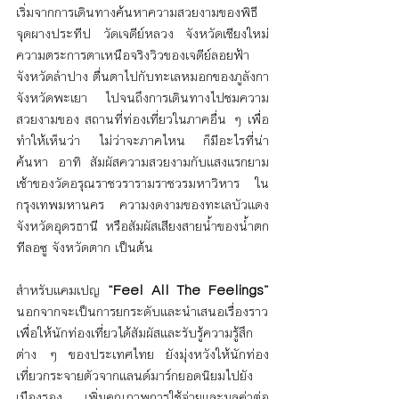
เริ่มจากการเดินทางค้นหาความสวยงามของพิธี
จุดผางประทีป วัดเจดีย์หลวง จังหวัดเชียงใหม่ 
ความตระการตาเหนือจริงวิวของเจดีย์ลอยฟ้า 
จังหวัดลำปาง ตื่นตาไปกับทะเลหมอกของภูลังกา 
จังหวัดพะเยา ไปจนถึงการเดินทางไปชมความ
สวยงามของ สถานที่ท่องเที่ยวในภาคอื่น ๆ เพื่อ
ทำให้เห็นว่า ไม่ว่าจะภาคไหน ก็มีอะไรที่น่า
ค้นหา อาทิ สัมผัสความสวยงามกับแสงแรกยาม
เช้าของวัดอรุณราชวรารามราชวรมหาวิหาร ใน
กรุงเทพมหานคร ความงดงามของทะเลบัวแดง 
จังหวัดอุดรธานี หรือสัมผัสเสียงสายน้ำของน้ำตก
ทีลอซู จังหวัดตาก เป็นต้น
สำหรับแคมเปญ 
“Feel All The Feelings”
นอกจากจะเป็นการยกระดับและนำเสนอเรื่องราว
เพื่อให้นักท่องเที่ยวได้สัมผัสและรับรู้ความรู้สึก
ต่าง ๆ ของประเทศไทย ยังมุ่งหวังให้นักท่อง
เที่ยวกระจายตัวจากแลนด์มาร์กยอดนิยมไปยัง
เมืองรอง เพิ่มคุณภาพการใช้จ่ายและมูลค่าต่อ