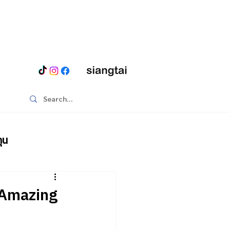
ุน
น Amazing