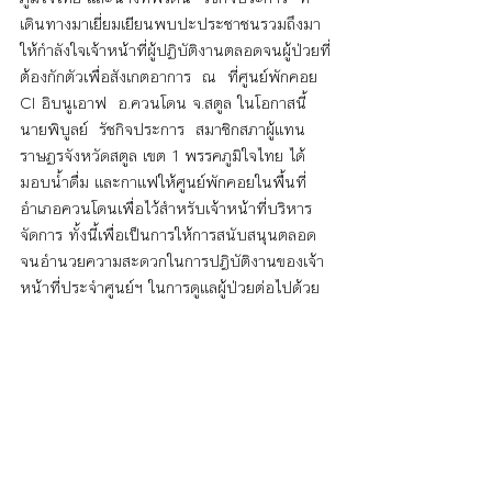
เดินทางมาเยี่ยมเยียนพบปะประชาชนรวมถึงมา
ให้กำลังใจเจ้าหน้าที่ผู้ปฏิบัติงานตลอดจนผู้ป่วยที่
ต้องกักตัวเพื่อสังเกตอาการ  ณ  ที่ศูนย์พักคอย 
CI อิบนูเอาฟ  อ.ควนโดน จ.สตูล ในโอกาสนี้
นายพิบูลย์  รัชกิจประการ  สมาชิกสภาผู้แทน
ราษฏรจังหวัดสตูล เขต 1 พรรคภูมิใจไทย ได้
มอบน้ำดื่ม และกาแฟให้ศูนย์พักคอยในพื้นที่
อำเภอควนโดนเพื่อไว้สำหรับเจ้าหน้าที่บริหาร
จัดการ ทั้งนี้เพื่อเป็นการให้การสนับสนุนตลอด
จนอำนวยความสะดวกในการปฎิบัติงานของเจ้า
หน้าที่ประจำศูนย์ฯ ในการดูแลผู้ป่วยต่อไปด้วย