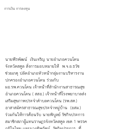
การเงิน การลงทุน
นายพีรพัฒน์  เงินเจริญ นายอำเภอควนโดน 
จังหวัดสตูล สั่งการมอบหมายให้  พ.จ.อ.ธวัช 
ช่วยเกตุ ปลัดอำเภอหัวหน้ากลุ่มงานบริหารงาน
ปกครองอำเภอควนโดน ร่วมกับ 
ผอ.รพ.ควนโดน เจ้าหน้าที่สำนักงานสาธารณสุข
อำเภอควนโดน ( สสอ.) เจ้าหน้าที่โรงพยาบาลส่ง
เสริมสุขภาพประจำตำบลควนโดน (รพ.สต.) 
อาสาสมัครสาธารณสุขประจำหมู่บ้าน  (อสม.) 
ร่วมกันให้การต้อนรับ นายพิบูลย์ รัชกิจประการ 
สมาชิกสภาผู้แทนราษฏรจังหวัดสตูล เขต 1 พรรค
ภูมิใจไทย และนางทิพรัตน์  รัชกิจประการ  ที่