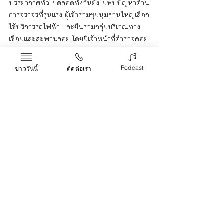
บรรยากาศทั่วไปตลอดทั้งวันยังไม่พบปัญหาด้าน
การจราจรที่รุนแรง ผู้เข้าร่วมชุมนุมส่วนใหญ่เลือก
ใช้บริการรถไฟฟ้า และยืนรวมกลุ่มบริเวณทาง
เชื่อมและสะพานลอย โดยมีเจ้าหน้าที่ตำรวจคอย
อำนวยความสะดวกและดูแลความเรียบร้อยโดย
รอบอย่างต่อเนื่อง
Podcast
ข่าววันนี้
ติดต่อเรา
การเมือง
ม๊อบ28มิถุนา
ชุมนุม
อนุสาวรีย์ชัยสมรภูมิ
ชุมนุมการเมือง
ข่าว
Recent Posts
See All