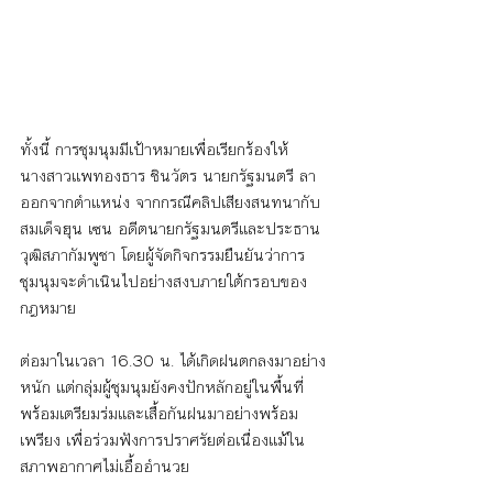
ทั้งนี้ การชุมนุมมีเป้าหมายเพื่อเรียกร้องให้
นางสาวแพทองธาร ชินวัตร นายกรัฐมนตรี ลา
ออกจากตำแหน่ง จากกรณีคลิปเสียงสนทนากับ
สมเด็จฮุน เซน อดีตนายกรัฐมนตรีและประธาน
วุฒิสภากัมพูชา โดยผู้จัดกิจกรรมยืนยันว่าการ
ชุมนุมจะดำเนินไปอย่างสงบภายใต้กรอบของ
กฎหมาย
ต่อมาในเวลา 16.30 น. ได้เกิดฝนตกลงมาอย่าง
หนัก แต่กลุ่มผู้ชุมนุมยังคงปักหลักอยู่ในพื้นที่ 
พร้อมเตรียมร่มและเสื้อกันฝนมาอย่างพร้อม
เพรียง เพื่อร่วมฟังการปราศรัยต่อเนื่องแม้ใน
สภาพอากาศไม่เอื้ออำนวย