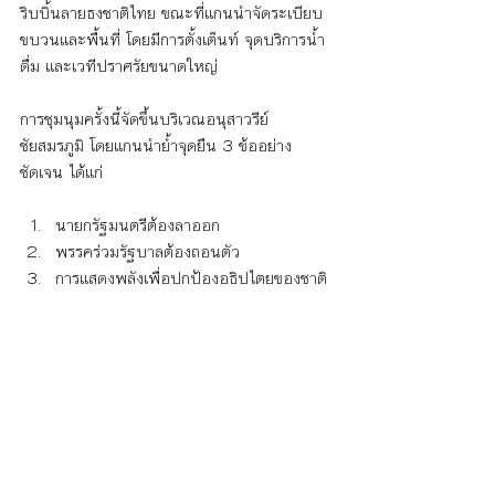
ริบบิ้นลายธงชาติไทย ขณะที่แกนนำจัดระเบียบ
ขบวนและพื้นที่ โดยมีการตั้งเต็นท์ จุดบริการน้ำ
ดื่ม และเวทีปราศรัยขนาดใหญ่
การชุมนุมครั้งนี้จัดขึ้นบริเวณอนุสาวรีย์
ชัยสมรภูมิ โดยแกนนำย้ำจุดยืน 3 ข้ออย่าง
ชัดเจน ได้แก่
นายกรัฐมนตรีต้องลาออก
พรรคร่วมรัฐบาลต้องถอนตัว
การแสดงพลังเพื่อปกป้องอธิปไตยของชาติ