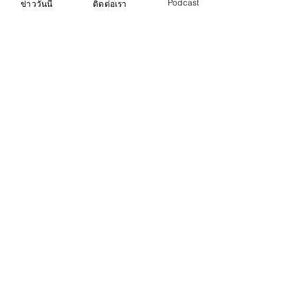
Podcast
ข่าววันนี้
ติดต่อเรา
Comments
Write a comment...
ไทยเบฟ ร่วมทอดผ้าป่า “บ้าน
เปิด “ขุมพลังอีสา
พึ่งวัด ภูเก็ต”เพื่อระดมทุน
เคลื่อนเศรษฐกิจส
สร้างที่พักอาศัยผู้ป่วยยากไร้
ผ่าน Isan Creati