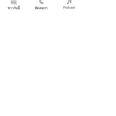
บริการจัดหาอุปกรณ์โซล่าเซลล์
ครบวงจร
Podcast
ข่าววันนี้
ติดต่อเรา
Life & Arts
Recent Posts
See All