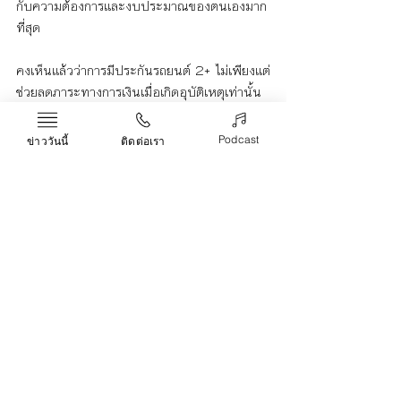
กับความต้องการและงบประมาณของตนเองมาก
ที่สุด
คงเห็นแล้วว่าการมีประกันรถยนต์ 2+ ไม่เพียงแต่
ช่วยลดภาระทางการเงินเมื่อเกิดอุบัติเหตุเท่านั้น 
แต่ยังช่วยให้ผู้ขับขี่มีความมั่นใจและสบายใจใน
การใช้รถมากขึ้น ซึ่งเป็นสิ่งสำคัญในการใช้ชีวิต
Podcast
ข่าววันนี้
ติดต่อเรา
ประจำวันที่ต้องเดินทางด้วยรถยนต์
ประกันรถยนต์ 2+
Life & Arts
Recent Posts
See All