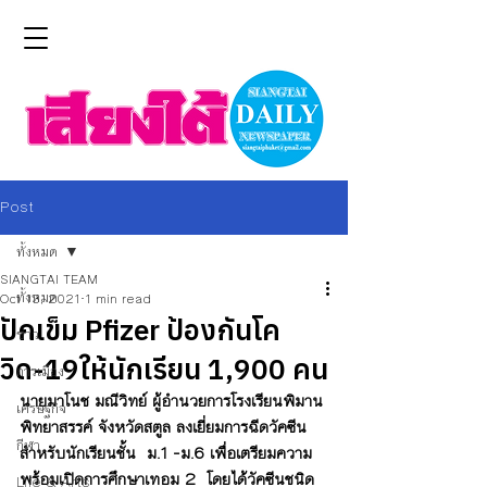
Post
ทั้งหมด
SIANGTAI TEAM
ทั้งหมด
Oct 13, 2021
1 min read
ปักเข็ม Pfizer ป้องกันโค
ข่าว
วิด-19ให้นักเรียน 1,900 คน
การเมือง
นายมาโนช มณีวิทย์ ผู้อำนวยการโรงเรียนพิมาน
เศรษฐกิจ
พิทยาสรรค์ จังหวัดสตูล ลงเยี่ยมการฉีดวัคซีน
กีฬา
สำหรับนักเรียนชั้น  ม.1 -ม.6 เพื่อเตรียมความ
พร้อมเปิดการศึกษาเทอม 2  โดยได้วัคซีนชนิด 
Life & Arts