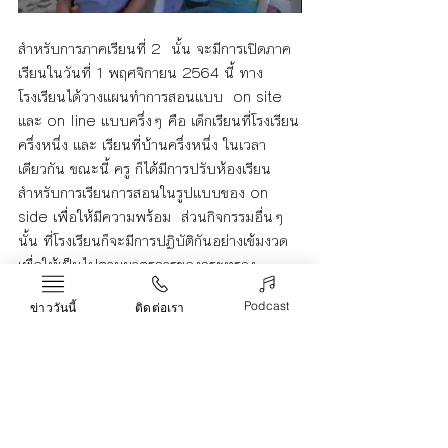
สำหรับการภาคเรียนที่ 2  นั้น จะมีการเปิดภาค
เรียนในวันที่ 1 พฤศจิกายน 2564 นี้ ทาง
โรงเรียนได้วางแผนทำการสอนแบบ  on site 
และ on line แบบครึ่งๆ คือ เด็กเรียนที่โรงเรียน
ครึ่งหนึ่ง และ เรียนที่บ้านครึ่งหนึ่ง ในเวลา
เดียวกัน ขณะนี้ ครู ก็ได้มีการปรับห้องเรียน
สำหรับการเรียนการสอนในรูปแบบของ on 
side เพื่อให้มีความพร้อม  ส่วนกิจกรรมอื่นๆ
นั้น ที่โรงเรียนก็จะมีการปฏิบัติกันอย่างเข้มงวด 
เพื่อให้เป็นไปตามมาตรการของกระทรวง
สาธารณสุข  เช่น  การกินอาหารกลางวันที่โรง
Podcast
ข่าววันนี้
ติดต่อเรา
อาหาร จะให้มีการจัดอาหารแบบข้าวห่อ หรือ 
ข้าวกล่อง เพื่อไม่ให้นักเรียนมีการรวมตัวกันใน
เวลากินข้าว เพื่อเป็นการป้องกันเชื้อไวรัส
โคโรนา-2019 (โควิด 19) นายมาโนช   กล่าว.
สตูล
COVID-19
ฉีดวัคซีน
ข่าว