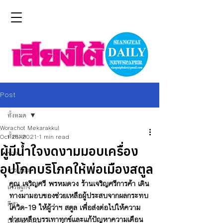
Post
ทั้งหมด
Worachot Mekarakkul
ทั้งหมด
Oct 25, 2021
1 min read
ผู้มีน้ำใจงดงามมอบเครื่อง
ข่าว
อุปโภคบริโภคให้พ่อเมืองสตูล
การเมือง
คุณ เจริญศรี พรหมดวง ร้านเจริญศรีการค้า เดิน
เศรษฐกิจ
ทางมามอบของช่วยเหลือผู้ประสบจากผลกระทบ
กีฬา
โควิด-19 ให้ผู้ว่าฯ สตูล เพื่อส่งต่อไปให้ความ
ช่วยเหลือบรรเทาทุกข์และแก้ปัญหาความเดือน
Life & Arts