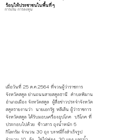
ร้อนให้ประชาชนในพื้นที่ๆ 
การเงิน การลงทุน
เมื่อวันที่ 25 ต.ค.2564 ที่จวนผู้ว่าราชการ
จังหวัดสตูล ย่านถนนสายสตูลธานี  ตำบลพิมาน 
อำเภอเมือง จังหวัดสตูล  ผู้สื่อข่าวประจำจังหวัด
สตูลรายงานว่า  นายเอกรัฐ หลีเส็น ผู้ว่าราชการ
จังหวัดสตูล ได้รับมอบเครื่องอุปโภค  บริโภค ที่
ประกอบไปด้วย  ข้าวสาร ถุงน้ำหนัก 5  
กิโลกรัม จำนวน 30 ถุง บะหมี่กึ่งสำเร็จรูป 
จำนวน 10  ลัง , ไข่ไก่ฟอง  30 แผง และน้ำ