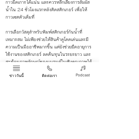
กาวยึดเกาะได้แน่น และควรหลีกเลี่ยงการสัมผัส
น้ำใน 24 ชั่วโมงแรกหลังติดสติกเกอร์ เพื่อให้
กาวเซตตัวเต็มที่
การเลือกวัสดุสำหรับพิมพ์สติกเกอร์กันน้ำที่
เหมาะสม ไม่เพียงช่วยให้สินค้าดูโดดเด่นและมี
ความเป็นมืออาชีพมากขึ้น แต่ยังช่วยยืดอายุการ
ใช้งานของสติกเกอร์ ลดต้นทุนในระยะยาว และ
สะท้อนภาพลักษณ์ของแบรนด์ในเชิงคุณภาพได้
อย่างชัดเจน ดังนั้น การลงทุนในสติกเกอร์
Podcast
คุณภาพดี จึงไม่ใช่ค่าใช้จ่ายที่สูญเปล่า หากแต่
ข่าววันนี้
ติดต่อเรา
เพื่อเสริมความน่าเชื่อถือและความประทับใจให้
กับแบรนด์ในระยะยาวอย่างแท้จริง
พิมพ์สติกเกอร์
กันน้ำ
Life & Arts