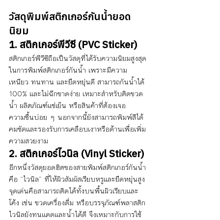
วัสดุพิมพ์สติกเกอร์กันน้ำยอด
นิยม
1. สติกเกอร์พีวีซี (PVC Sticker)
สติกเกอร์พีวีซีถือเป็นวัสดุที่ได้รับความนิยมสูงสุด
ในการพิมพ์สติกเกอร์กันน้ำ เพราะมีความ
เหนียว ทนทาน และยืดหยุ่นดี สามารถกันน้ำได้ 
100% และไม่ฉีกขาดง่าย เหมาะสำหรับติดขวด
น้ำ ผลิตภัณฑ์แช่เย็น หรือสินค้าที่ต้องเจอ
ความชื้นบ่อย ๆ นอกจากนี้ยังสามารถพิมพ์สีได้
คมชัดและรองรับการเคลือบเงาหรือด้านเพื่อเพิ่ม
ความสวยงาม
2. สติกเกอร์ไวนิล (Vinyl Sticker)
อีกหนึ่งวัสดุยอดฮิตของสายพิมพ์สติกเกอร์กันน้ำ
คือ “ไวนิล” ที่ให้ผิวสัมผัสเรียบหรูและยืดหยุ่นสูง 
จุดเด่นคือสามารถติดได้ทั้งบนพื้นผิวเรียบและ
โค้ง เช่น ขวดเครื่องดื่ม หรือบรรจุภัณฑ์พลาสติก 
ไวนิลยังทนแดดและน้ำได้ดี จึงเหมาะกับการใช้