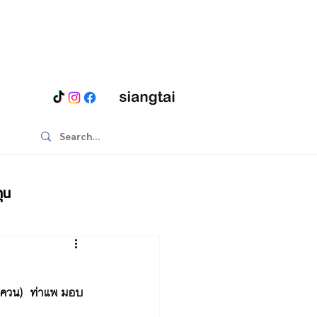
ุน
าวควน)  ท่าแพ มอบ