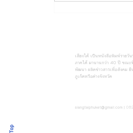
มูลนิธิ EDF เตรียมมอบ 7,393
ทุน ให้นักเรียน นักศึกษา
ขาดแคลนประจำปีการศึกษา
2569
หนังสือพิมพ์เสียงใต้ร
เสียงใต้ เป็นหนังสือพิมพ์รายวันที
ภาคใต้ มานานกว่า 40 ปี ขณะที่
พัฒนา ผลิตข่าวสารเพื่อสังคม ยื
ภูเก็ตหรือต่างจังหวัด
ติดต่อ
08
siangt
aiphuket@gmail.com
|