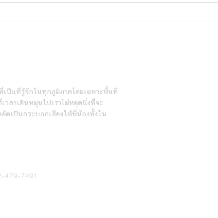
ไทยเบฟ ร่วมทอดผ้าป่า “บ้านพึ่ง
วัด ภูเก็ต”เพื่อระดมทุนสร้างที่พัก
อาศัยผู้ป่วยยากไร้ โรงพยาบาล
วชิระภูเก็ต
ายวัน
่เป็นที่รู้จักในทุกภูมิภาคโดยเฉพาะพื้นที่
เวลาเดินหมุนไปเราไม่หยุดนิ่งที่จะ
นยัดเป็นกระบอกเสียงให้พี่น้องทั้งใน
2-479-7491