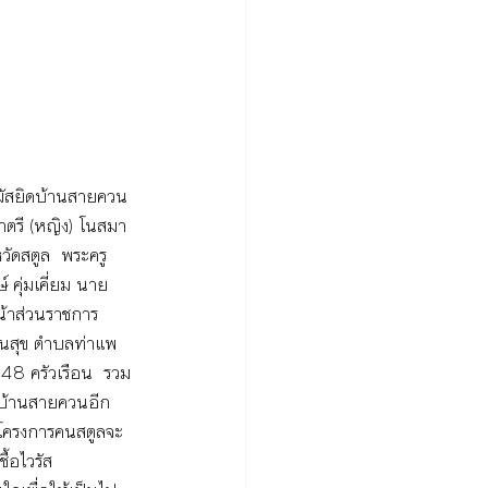
ี่มัสยิดบ้านสายควน 
าตรี (หญิง) โนสมา 
ัดสตูล  พระครู
คุ่มเคี่ยม นาย
้าส่วนราชการ 
ปันสุข ตำบลท่าแพ 
148 ครัวเรือน  รวม
ยิดบ้านสายควนอีก 
มโครงการคนสตูลจะ
ื้อไวรัส