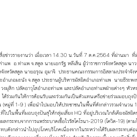
ู้สื่อข่าวรายงานว่า เมื่อเวลา 14.30 น.วันที่ 7 ต.ค.2564 ที่ผ่านมา  ท
ท่าแพ  อ.ท่าแพ จ.สตูล นายเอกรัฐ หลีเส็น ผู้ว่าราชการจังหวัดสตูล นาว
ดจังหวัดสตูล นายอรุณ อุมาจิ  ประธานคณะกรรมการอิสลามประจำจังหว
ำเภอมะนัง จ.สตูล ประธานผู้บริหารมัสยิดอำเภอท่าแพ  นายธีระพงษ์ 
วงมุสิก ปลัดอาวุโสอำเภอท่าแพ และปลัดอำเภอท่าแพฝ่ายต่างๆ หัวหน
ี่ ได้ร่วมกันให้การต้อนรับและร่วมกันเป็นตัวแทนเครือข่ายร่วมมอบถุง
น (หมู่ที่ 1-9 ) เพื่อนำไปมอบให้ประชาชนในพื้นที่ดังกล่าวรวมจำนวน 
ี่ไปในพื้นที่มอบถุงปันสุให้กลุ่มเสี่ยง HQ ที่อยู่บริเวณใกล้เคียงมัส
้รับผลกระทบจากการแพร่ระบาดเชื้อไวรัสโคโรนา-2019 (โควิด-19) (ตา
ลกระทบดังกล่าวนำไปอุปโภคบริโภคเนื่องจากในระหว่างได้รับผลกระทบต่อเช