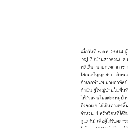
เมื่อวันที่ 8 ต.ค. 2564 ผ
 หมู่ 7 (บ้านสาวควน)  ต.
หลีเส็น  นายกเหล่ากาชา
โสภณปัญญาสาร  เจ้าคณะอ
อำเภอท่าแพ นายอาทิตย์ 
กำนัน ผู้ใหญ่บ้านในพื้นท
ให้ตัวแทนในแต่ละหมู่บ้า
ถึงคณะฯ ได้เดินทางลงพื้นท
จำนวน 4 ครัวเรือนที่ได
ดูแลกัน) เพื่อผู้ได้รับผ