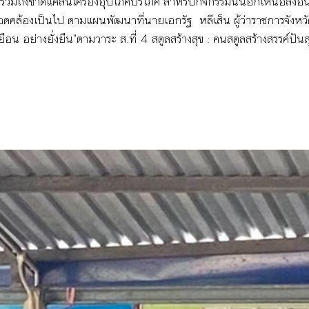
รวมถึงขาดแคลนเครื่องอุปโภคบริโภค สำหรับกิจกรรมนี้นอกเหนือสิ่งอื่น
ดคล้องเป็นไป ตามแผนพัฒนาที่นายเอกรัฐ  หลีเส็น ผู้ว่าราชการจังหวั
เยือน อย่างยั่งยืน"ตามวาระ ส.ที่ 4 สตูลสร้างสุข : คนสตูลสร้างสรรค์ปัน