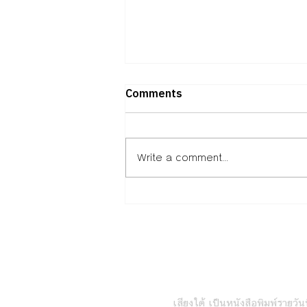
Comments
Write a comment...
มูลนิธิ EDF เตรียมมอบ 7,393
ทุน ให้นักเรียน นักศึกษา
ขาดแคลนประจำปีการศึกษา
2569
หนังสือพิมพ์เสียงใต้ร
เสียงใต้ เป็นหนังสือพิมพ์รายวันที