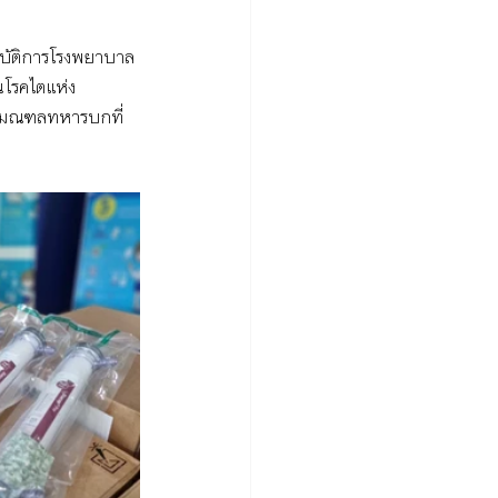
บัติการ
โรงพยาบาล
นโรคไตแห่ง
จ มณฑลทหารบกที่ 