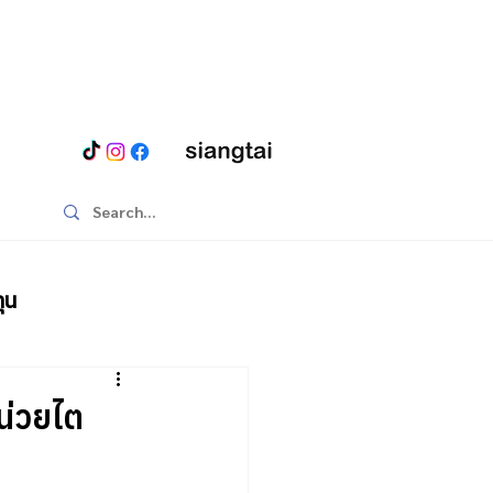
ุน
น่วยไต