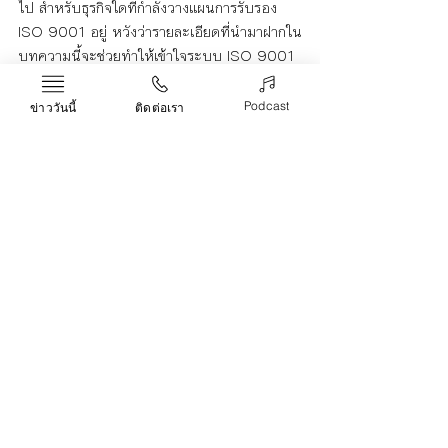
ไป สำหรับธุรกิจใดที่กำลังวางแผนการรับรอง 
ISO 9001 อยู่ หวังว่ารายละเอียดที่นำมาฝากใน
บทความนี้จะช่วยทำให้เข้าใจระบบ ISO 9001 
มากยิ่งขึ้น พร้อมมองเห็นประโยชน์ที่ระบบ ISO 
9001 สามารถมอบให้ธุรกิจได้ในอนาคต
Podcast
ข่าววันนี้
ติดต่อเรา
ระบบบริหารงานคุณภาพ iso 9001
Life & Arts
Recent Posts
See All