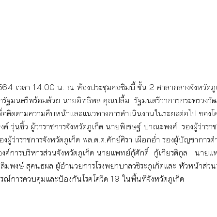
2564 เวลา 14.00 น. ณ ห้องประชุมคอซิมบี้ ชั้น 2 ศาลากลางจังหวัดภ
ายกรัฐมนตรีพร้อมด้วย นายอิทธิพล คุณปลื้ม  รัฐมนตรีว่าการกระทรวง
พื่อติดตามความคืบหน้าและแนวทางการดำเนินงานในระยะต่อไป ของโ
ุ่นซิ้ว ผู้ว่าราชการจังหวัดภูเก็ต นายพิเชษฐ์ ปาณะพงศ์  รองผู้ว่าราชก
่ รองผู้ว่าราชการจังหวัดภูเก็ต พล.ต.ต.ศักย์ศิรา เผือกอ่ำ รองผู้บัญชากา
์การบริหารส่วนจังหวัดภูเก็ต นายแพทย์กู้ศักดิ์  กู้เกียรติกูล   นา
ฉลิมพงษ์ สุคนธผล ผู้อำนวยการโรงพยาบาลวชิระภูเก็ตและ หัวหน้าส่วน
ณ์การควบคุมและป้องกันโรคโควิด 19 ในพื้นที่จังหวัดภูเก็ต