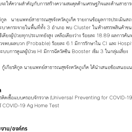
ยวโดยจะให้ความสำคัญกับการสร้างความสมดุลด้านเศรษฐกิจและด้านสาธาร
กียรติกูล   นายแพทย์สาธารณสุขจังหวัดภูเก็ต รายงานข้อมูลการประเมิน
ระบาดกระจายในพื้นที่ทั้ง 3 อำเภอ พบ Cluster ในห้างสรรพสินค้าข
เตียงผู้ป่วยทุกประเภทยังสูง เหลือเตียงว่าง ร้อยละ 18.89 ผลการค้นหาเ
จพบผลบวก (Probable) ร้อยละ 6.1 มีการรักษาใน Cl และ Hospitel 
บบการดูแลผู้ป่วย HI มีการฉีดวัดซีน Booster เข็ม 3 ในกลุ่มเสี่ยง
ิ์  กู้เกียรติกูล นายแพทย์สาธารณสุขจังหวัดภูเก็ต ได้นำเสนอข้อเสน
ล
ารติดเชื้อแบบครอบจักรวาล (Universal Preventing for COVID-19
รใช้ COVID-19 Ag Home Test 
ยงาน/องค์กร  