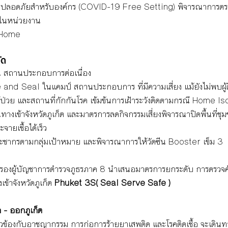
ปลอดภัยสำหรับองค์กร (COVID-19 Free Setting) พิจารณาการตรวจ
ในหน่วยงาน 
 Home
ัด
ชน สถานประกอบการต่อเนื่อง 
nd Seal ในแคมป์ สถานประกอบการ ที่มีความเสี่ยง แม้ยังไม่พบผู้ติ
ผู้ป่วย และสถานที่กักกันโรค เข้มข้นการเฝ้าระวังติดตามกรณี Home I
างเข้าจังหวัดภูเก็ต และมาตรการลดกิจกรรมเสี่ยงพิจารณาปิดพื้นที่ชุ
ายเชื้อได้เร็ว
่ประชากรตามกลุ่มเป้าหมาย และพิจารณาการให้วัดซีน Booster เข็ม 3
่ำ รองผู้บัญชาการตำรวจภูธรภาค 8 นำเสนอมาตรการยกระดับ การตรวจคั
้าจังหวัดภูเก็ต 
Phuket 3S( Seal Serve Safe )
 - ออกภูเก็ต
กี่ยวข้องกับอาชญากรรม การก่อการร้ายยาเสพติด และโรคติดเชื้อ จะเดินทาง