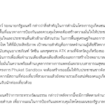
าว์ รองนายกรัฐมนตรี กล่าวว่าสิ่งสำคัญในการดำเนินโครงการภูเก็ตแซน
นที่แนวทางการป้องกันและควบคุมโรคจะต้องสร้างความมั่นใจให้ประชาช
ุ่นใจและประชาชนตื่นตัวเข้ามามีส่วนร่วม ในการฟื้นฟูเศรษฐกิจและการท
รค ให้ที่มีประสิทธิภาพ เป้าหมายสำคัญคือการลดจำนวนผู้เสียชีวิตจาก
บสนุนยาเวชภัณฑ์ วัคซีน และชุดตรวจ ATK ตามที่จังหวัดภูเก็ตร้องขอ
ินการเพื่อเพิ่มจำนวนเตียงสีแดงเตียงสีเหลืองและการสร้างโรงพยาบาลสน
ชื่อมั่นในความพร้อมด้านบุคลากรทางการแพทย์และระบบสาธารณสุขของจั
ือโครงการ Phuket Sandbox จะต้องสร้างรอยยิ้มให้กับประชาชนชาวจังห
กจากมีสถานที่ท่องเที่ยวที่สวยงามแล้วยังหมายรวมถึงเสน่ห์ของคนภูเก็ต
นรับนักท่องเที่ยวด้วย
ฐมนตรีว่าการกระทรวงวัฒนธรรม กล่าวว่าหลังจากนี้จะมีการติดตามจำนวนผ
ายตำบล เพื่อวางแผนในการป้องกันและควบคุมโรคโดยแผนของรัฐบาลก