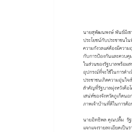
นายสุพัฒนพงษ์ พันธ์มีเช
ประโยชน์กับประชาชนในพื้
ความกังวลแต่ต้องมีความอ
กับการป้องกันและควบคุมโ
ในส่วนของรัฐบาลพร้อมสนั
อุปกรณ์ที่จะใช้ในการดำเน
ประชาชนเกิดความอุ่นใจเ
สำคัญที่รัฐบาลมุ่งหวังค
เสน่ห์ของจังหวัดภูเก็ตนอ
ภาพเจ้าบ้านที่ดีในการต้อ
นายอิทธิพล คุณปลื้ม  รั
แจกแจงรายละเอียดเป็นร