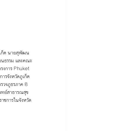
ูเก็ต นายสุพัฒน
วัฒนธรรม และคณะ 
ครงการ Phuket 
ารจังหวัดภูเก็ต 
รตำรวจภูธรภาค 8 
ยแพทย์สาธารณสุข
ราชการในจังหวัด