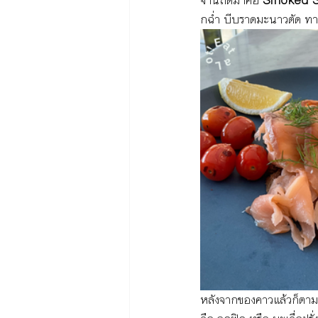
จานถัดมาคือ 
Smoked S
กฉ่ำ บีบราดมะนาวตัด ทาน
หลังจากของคาวแล้วก็ตาม