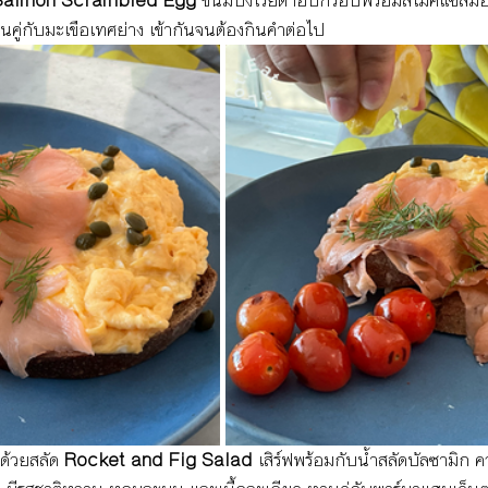
almon Scrambled Egg 
ขนมปังไรย์ดำอบกรอบพร้อมสโมคแซลมอ
คู่กับมะเขือเทศย่าง เข้ากันจนต้องกินคำต่อไป 
ด้วยสลัด 
Rocket and Fig Salad 
เสิร์ฟพร้อมกับน้ำสลัดบัลซามิก 