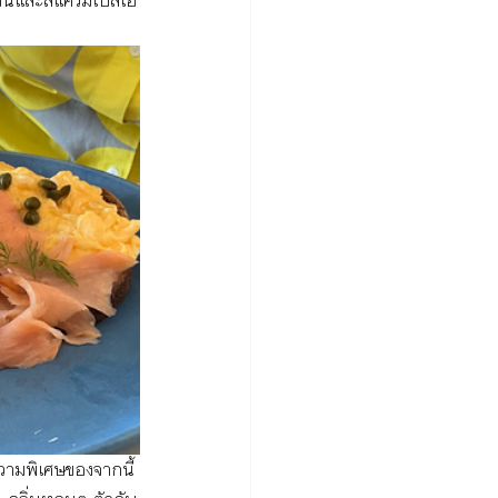
นและสแครมเบิลเอ้
ความพิเศษของจากนี้