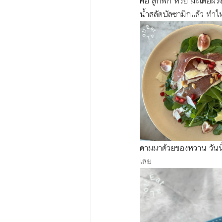
คือ ลูกฟิก หรือ มะเดื่อฝรั่
น้ำสลัดบัลซามิกแล้ว ทำให
ตามมาด้วยของหวาน วันนี้
เลย 