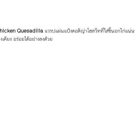
hicken Quesadilla
 แวรป
แผ่นแป้งตอติญ่าโฮลวีทที่ใส่ชิ้นอกไก่แน่น
องเคียง อร่อยได้อย่างลงด้วย