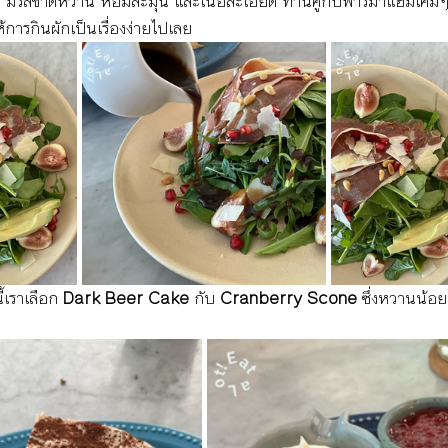
ง 
มีรสชาติหวาน หอมละมุน และเนื้อละเอียด ทานคู่กับพาร์มาแฮมเค็มๆ
้การกินผักเป็นเรื่องง่ายไปเลย  
เราเลือก 
Dark Beer Cake
 กับ 
Cranberry Scone
 ซึ่งหวานน้อย 