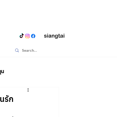
ุน
นรัก