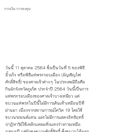
การเงิน การลงทุน
วันนี้ 11 ตุลาคม 2564 ซึ่งเป็นวันที่ 5 ของพิธี
อิ้วเก้ง หรือพิธีแห่พระรอบเมือง (อัญเชิญไฟ
ศักดิ์สิทธิ์)​ ของศาลเจ้าต่างๆ ในประเพณีถือศีล
กินผักจังหวัดภูเก็ต ประจำปี 2564 วันนี้เป็นการ
แห่พระรอบเมืองของศาลเจ้าบางเหนียว แต่
ขบวนแห่พระในปีนี้ไม่มีการเดินเท้าเหมือนปีที่
ผ่านมา เนื่องจากสถานการณ์โควิด 19 โดยใช้
ขบวนรถยนต์แทน และไม่มีการแสดงอิทธิฤทธิ์
ปาฏิหาริย์ใช้เหล็กแหลมทิ่งแทงร่างกายเหมือ
นทุกๆปี แต่ยังคงความศักดิ์สิทธิ์ ซึ่งขบวนได้ออก