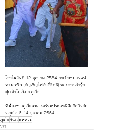
โดยในวันที่ 12 ตุุลาคม 2564 จะเป็นขบวนแห่
พระ หรือ (อัญเชิญไฟศักดิ์สิทธิ์)​ ของศาลเจ้าจุ้ย
ตุ่ยเต้าโบเก้ง จ.ภูเก็ต
พี่น้องชาวภูเก็ตสามารถร่วมประเพณีถือศีลกินผัก
จ.ภูเก็ต 6-14 ตุลาคม 2564
ภูเก็ต
กินเจ
แห่พระ
ข่าว