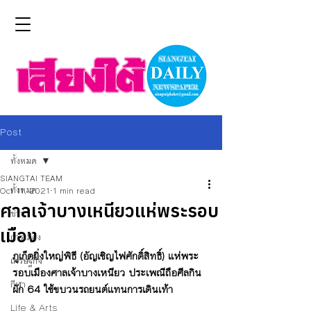
Post
ทั้งหมด
SIANGTAI TEAM
ทั้งหมด
Oct 11, 2021
1 min read
ศาลเจ้าบางเหนียวแห่พระรอบ
ข่าว
เมือง
การเมือง
ภูเก็ตยิ่งใหญ่พิธี (อัญเชิญไฟศักดิ์สิทธิ์)​ แห่พระ
เศรษฐกิจ
รอบเมืองศาลเจ้าบางเหนียว ประเพณีถือศีลกิน
กีฬา
ผัก 64 ใช้ขบวนรถยนต์แทนการเดินเท้า
Life & Arts