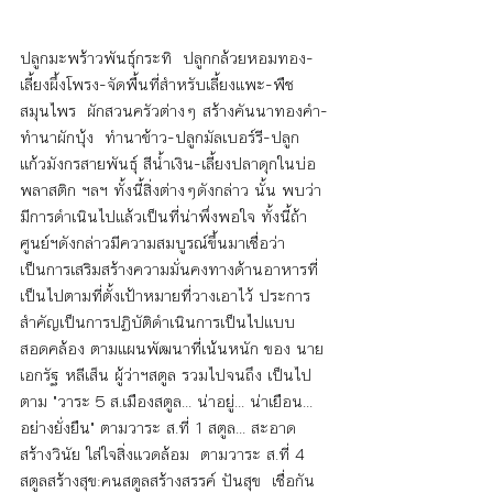
ปลูกมะพร้าวพันธุ์กระทิ  ปลูกกล้วยหอมทอง-
เลี้ยงผึ้งโพรง-จัดพื้นที่สำหรับเลี้ยงแพะ-พืช
สมุนไพร  ผักสวนครัวต่างๆ สร้างคันนาทองคำ-
ทำนาผักบุ้ง  ทำนาข้าว-ปลูกมัลเบอร์รี-ปลูก
แก้วมังกรสายพันธุ์ สีนํ้าเงิน-เลี้ยงปลาดุกในบ่อ
พลาสติก ฯลฯ ทั้งนี้สิ่งต่างๆดังกล่าว นั้น พบว่า 
มีการดำเนินไปแล้วเป็นที่น่าพึ่งพอใจ ทั้งนี้ถ้า
ศูนย์ฯดังกล่าวมีความสมบูรณ์ขึ้นมาเชื่อว่า 
เป็นการเสริมสร้างความมั่นคงทางด้านอาหารที่
เป็นไปตามที่ตั้งเป้าหมายที่วางเอาไว้ ประการ
สำคัญเป็นการปฏิบัติดำเนินการเป็นไปแบบ
สอดคล้อง ตามแผนพัฒนาที่เน้นหนัก ของ นาย
เอกรัฐ หลีเส็น ผู้ว่าฯสตูล รวมไปจนถึง เป็นไป
ตาม "วาระ 5 ส.เมืองสตูล... น่าอยู่... น่าเยือน... 
อย่างยั่งยืน" ตามวาระ ส.ที่ 1 สตูล... สะอาด 
สร้างวินัย ใส่ใจสิ่งแวดล้อม  ตามวาระ ส.ที่ 4 
สตูลสร้างสุข:คนสตูลสร้างสรรค์ ปันสุข  เชื่อกัน