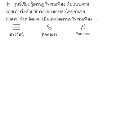
ว่า  ศูนย์เรียนรู้เศรษฐกิจพอเพียง ต้นแบบตาม
รอยเท้าพ่อด้วยวิถีพอเพียงเกษตรไทยอำเภอ
ท่าแพ  จังหวัดสตูล เป็นแหล่งเศรษฐกิจพอเพียง 
ต้นแบบ ตามรอยพ่อฯ อีกสถานที่หนึ่งของ
จังหวัดสตูล.
Podcast
ข่าววันนี้
ติดต่อเรา
สตูล
ท่าแพ
เศรษฐกิจพอเพียง
ข่าว
Recent Posts
See All