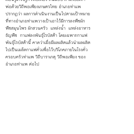
พ่อด้วยวิถีพอเพียงเกษตรไทย อำเภอท่าแพ  
ปรากฏว่า ผลการดำเนินงานเป็นไปตามเป้าหมาย
ที่ทางอำเภอท่าแพวางเป้าเอาไว้มีการลงพืชผัก 
พืชสมุนไพร ผักสวนครัว  แหล่งน้ำ  แหล่งอาหาร
ธัญพืช  กาแฟลงพันธุ์โรบัสต้า โดยเฉพาะกาแฟ
พันธุ์โรบัสต้านี้ คาดว่าเมื่อมีผลผลิตแล้วนำผลผลิต
ไปเป็นเมล็ดกาแฟคั่วเพื่อไว้บริโภคภายในโรงคั่ว
ครอบครัวท่าแพ วิถีบาราเกตุ วิถีพอเพียง ของ 
อำเภอท่าแพ ต่อไป 