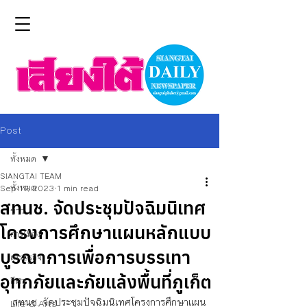
Post
ทั้งหมด
SIANGTAI TEAM
ทั้งหมด
Sep 11, 2023
1 min read
สทนช. จัดประชุมปัจฉิมนิเทศ
ข่าว
โครงการศึกษาแผนหลักแบบ
การเมือง
บูรณาการเพื่อการบรรเทา
เศรษฐกิจ
อุทกภัยและภัยแล้งพื้นที่ภูเก็ต
กีฬา
สทนช. จัดประชุมปัจฉิมนิเทศโครงการศึกษาแผน
Life & Arts