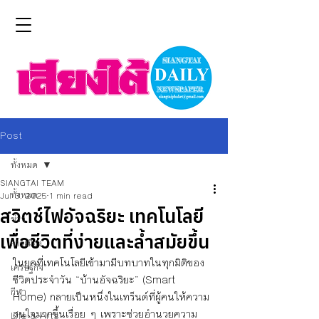
Post
ทั้งหมด
SIANGTAI TEAM
ทั้งหมด
Jul 3, 2025
1 min read
สวิตช์ไฟอัจฉริยะ เทคโนโลยี
ข่าว
เพื่อชีวิตที่ง่ายและล้ำสมัยขึ้น
การเมือง
ในยุคที่เทคโนโลยีเข้ามามีบทบาทในทุกมิติของ
เศรษฐกิจ
ชีวิตประจำวัน “บ้านอัจฉริยะ” (Smart 
กีฬา
Home) กลายเป็นหนึ่งในเทร็นด์ที่ผู้คนให้ความ
สนใจมากขึ้นเรื่อย ๆ เพราะช่วยอำนวยความ
Life & Arts