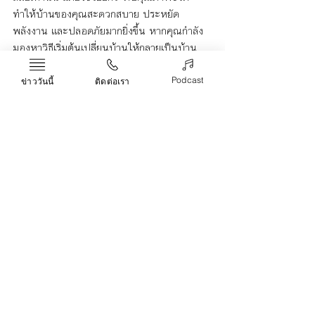
ทำให้บ้านของคุณสะดวกสบาย ประหยัด
พลังงาน และปลอดภัยมากยิ่งขึ้น หากคุณกำลัง
มองหาวิธีเริ่มต้นเปลี่ยนบ้านให้กลายเป็นบ้าน
อัจฉริยะ การลงทุนกับสวิตช์ไฟอัจฉริยะนับเป็น
ก้าวแรกที่ทั้งคุ้มค่าและเห็นผลได้ทันที
Podcast
ข่าววันนี้
ติดต่อเรา
สวิตช์ไฟอัจฉริยะ
Life & Arts
Recent Posts
See All