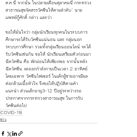
ต.ค.นี้ จากนั้น ในปลายเดือนตุลาคมนี้ กระทรวง
สาธารณสุขจัดสรรวัคซีนให้ตามลำดับ” นาย
แพทย์กู้ศักดิ์ กล่าว และว่า
ขอให้มั่นใจว่า กลุ่มนักเรียนทุกคนในระบบการ
ศึกษาจะได้รับวัคซีนแน่นอน และ กลุ่มนอก
ระบบการศึกษา รวมทั้งกลุ่มเรียนออนไลน์ จะได้
รับวัคซีนเช่นกัน ขอให้ นักเรียนเตรียมตัวก่อนมา
ฉีดวัคซีน คือ พักผ่อนให้เพียงพอ จากนั้นหลัง
ฉีดวัคซีน งดออกกำลังกายเป็นเวลา 2 อาทิตย์ 
โดยเฉพาะ วัคซีนไฟเซอร์ ในเด็กผู้ชายอาจมีผล
ต่อกล้ามเนื้อหัวใจ จึงขอให้ปฏิบัติตามคำ
แนะนำ ส่วนเด็กอายุ3-12 ปีอยู่ระหว่างรอ
ประกาศจากกระทรวงสาธารณสุข ในการรับ
วัคซีนต่อไป
COVID-19
ข่าว