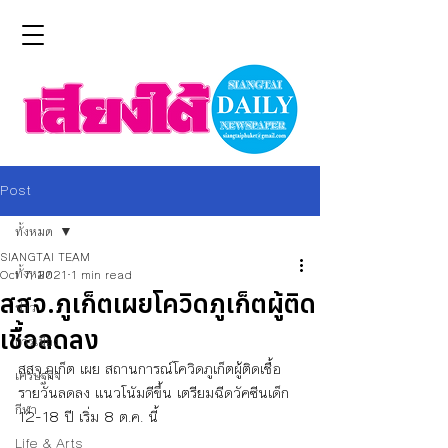
Post
ทั้งหมด
SIANGTAI TEAM
ทั้งหมด
Oct 7, 2021
1 min read
สสจ.ภูเก็ตเผยโควิดภูเก็ตผู้ติด
ข่าว
เชื้อลดลง
การเมือง
สสจ.ภูเก็ต เผย สถานการณ์โควิดภูเก็ตผู้ติดเชื้อ
เศรษฐกิจ
รายวันลดลง แนวโนัมดีขึ้น เตรียมฉีดวัคซีนเด็ก 
กีฬา
12-18 ปี เริ่ม 8 ต.ค. นี้
Life & Arts