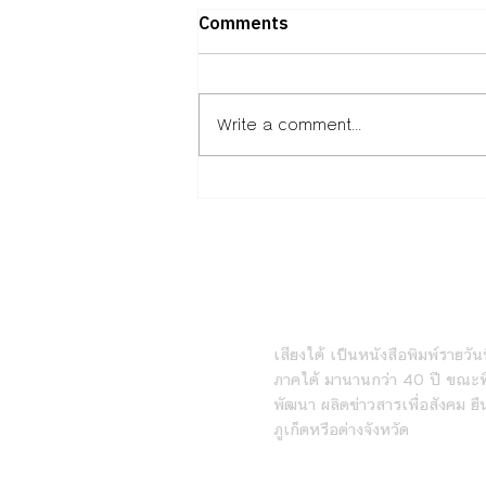
Comments
Write a comment...
ถอดวิธีคิดพันธมิตร “ภาคธุรกิจ –
การศึกษา – พัฒนาเมือง”ผ่าน
Isan Creative Festival
2026เมื่อ “เศรษฐกิจ
สร้างสรรค์” คืออนาคตของอีสาน
หนังสือพิมพ์เสียงใต้ร
เสียงใต้ เป็นหนังสือพิมพ์รายวันที
ภาคใต้ มานานกว่า 40 ปี ขณะที่
พัฒนา ผลิตข่าวสารเพื่อสังคม ยื
ภูเก็ตหรือต่างจังหวัด