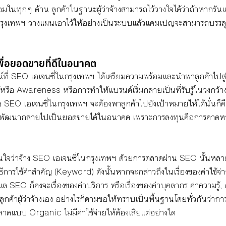
มในทุกๆ ด้าน ลูกค้าในฐานะผู้ว่าจ้างสามารถไว้วางใจได้ว่าถ้าหากร
กรุงเทพฯ วางแผนเอาไว้ให้อย่างเป็นระบบแล้วแคมเปญจะสามารถบรรลุเ
่อยอดขายที่ดีในอนาคต
่ SEO เอเจนซี่ในกรุงเทพฯ ได้เตรียมความพร้อมและนำพาลูกค้าไปส
ับรู้หรือ Awareness หรือการทำให้แบรนด์เริ่มกลายเป็นที่รับรู้ในวงกว้า
อย่าง SEO เอเจนซี่ในกรุงเทพฯ จะต้องพาลูกค้าไปยังเป้าหมายให้ได้นั่น
ัฒนากลายไปเป็นยอดขายได้ในอนาคต เพราะการลงทุนคือการคาดหวั
ินใจว่าจ้าง SEO เอเจนซี่ในกรุงเทพฯ ด้วยการตลาดผ่าน SEO นั้น
ธีการใช้คำสำคัญ (Keyword) ดังนั้นหากจะกล่าวถึงในเรื่องของค่าใช้จ่
ดูแล SEO ก็คงจะเรื่องของค่าบริการ หรือเรื่องของค่าบุคลากร ค่าความรู
บลูกค้าผู้ว่าจ้างเอง อย่างไรก็ตามขอให้ทราบเป็นพื้นฐานโดยทั่วกันว่ากา
าดแบบ Organic ไม่มีค่าใช้จ่ายให้ต้องเสียแต่อย่างใด