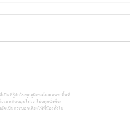
5 สิ่งที่ต้องเช็กก่อนไปคลินิก
รักษาสัตว์ กรุงเทพ
ายวัน
่เป็นที่รู้จักในทุกภูมิภาคโดยเฉพาะพื้นที่
เวลาเดินหมุนไปเราไม่หยุดนิ่งที่จะ
นยัดเป็นกระบอกเสียงให้พี่น้องทั้งใน