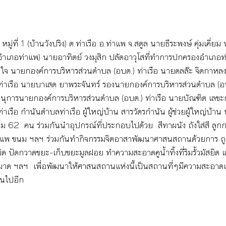
ง หมู่ที่ 1 (บ้านวังปริง) ต.ท่าเรือ อ.ท่าแพ จ.สตูล นายธีระพงษ์ คุ่มเคี
ำเภอท่าแพ) นายอาทิตย์ วงมุสิก ปลัดอาวุโสที่ทำการปกครองอำเภอท
ใจ นายกองค์การบริหารส่วนตำบล (อบต.) ท่าเรือ นายดลล๊ะ จิตกาหล
ท่าเรือ นายบาเสด ยาพระจันทร์ รองนายกองค์การบริหารส่วนตำบล (อบ
านุการนายกองค์การบริหารส่วนตำบล (อบต.) ท่าเรือ นายบัณฑิต เลขะก
าเรือ กำนันตำบลท่าเรือ ผู้ใหญ่บ้าน สารวัตรกำนัน ผู้ช่วยผู้ใหญ่บ้า
 62  คน ร่วมกันนำอุปกรณ์ที่ประกอบไปด้วย  สีทาผนัง ถังใส่สี ลูกกล
 กาแพ ขนม ฯลฯ ร่วมกันทำกิจกรรมจิตอาสาพัฒนาศาสนสถานด้วยการ ถู
ิด ปัดกวาดขยะ-เก็บขยะมูลฝอย ทำความสะอาดคูน้ำทิ้งที่ริมรั้วมัสยิด แ
าด ฯลฯ  เพื่อพัฒนาให้ศาสนสถานแห่งนี้เป็นสถานที่ๆมีความสะอาดเ
้นไปอีก