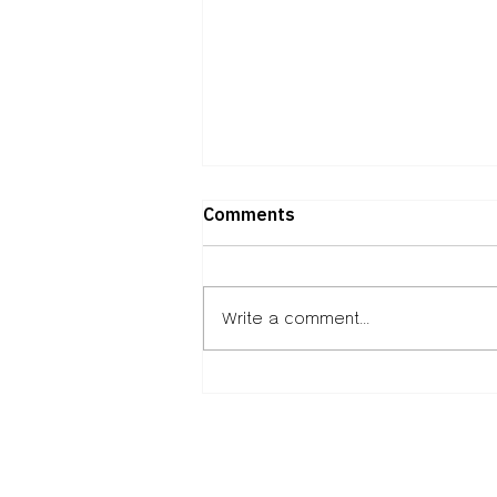
Comments
Write a comment...
มูลนิธิ EDF เตรียมมอบ 7,393
ทุน ให้นักเรียน นักศึกษา
ขาดแคลนประจำปีการศึกษา
2569