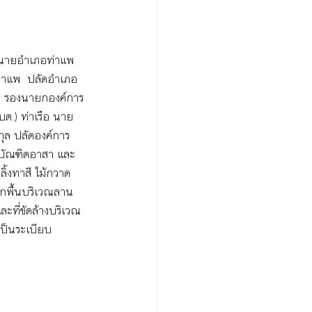
่ยม นายอำเภอท่าแพ 
่าแพ  ปลัดอำเภอ
ง รองนายกองค์การ
ต.) ท่าเรือ นาย
ุล ปลัดองค์การ
น บัณฑิตอาสา และ
ิ้งทาสี ไม้กวาด
กพื้นบริเวณลาน
ละที่ขัดล้างบริเวณ
ป็นระเบียบ