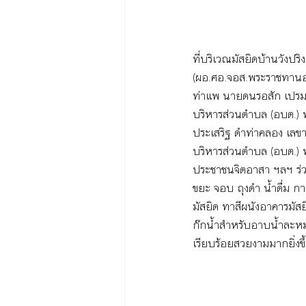
ที่บริเวณมัสยิดบ้านวังปริ
(ผอ.ศอ.จอส.พระราชทานอ
ท่าแพ นายดนรอสัก เปรม
บริหารส่วนตำบล (อบต.) 
ประเสริฐ ดำท่าคลอง เลข
บริหารส่วนตำบล (อบต.) ท่
ประชาชนจิตอาสา ฯลฯ ร่วม
ขยะ จอบ ถุงดำ น้ำดื่ม
มัสยิด ทาสีผนังอาคารมัสย
ก๊กน้ำสำหรับอาบน้ำละหม
เรียบร้อยสวยงามมากยิ่งขึ