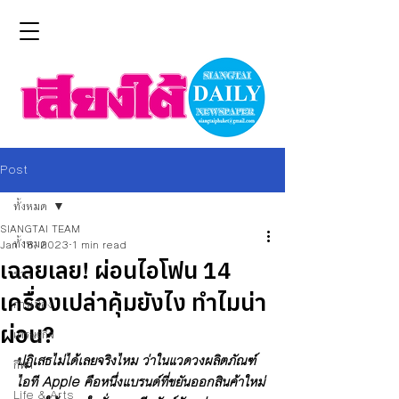
Post
ทั้งหมด
SIANGTAI TEAM
ทั้งหมด
Jan 18, 2023
1 min read
เฉลยเลย! ผ่อนไอโฟน 14
ข่าว
เครื่องเปล่าคุ้มยังไง ทำไมน่า
การเมือง
ผ่อน?
เศรษฐกิจ
ปฏิเสธไม่ได้เลยจริงไหม ว่าในแวดวงผลิตภัณฑ์
กีฬา
ไอที Apple คือหนึ่งแบรนด์ที่ขยันออกสินค้าใหม่ 
Life & Arts