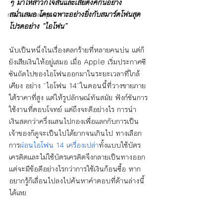
ๆ มาให้สาวกใจสั่นและเสียตังค์กันอย่าง
สม่ำเสมอ โดยเฉพาะอย่างยิ่งกับสมาร์ตโฟนสุด
การเงิน การลงทุน
โปรดอย่าง “ไอโฟน”
นับเป็นหนึ่งในเรื่องตลกร้ายที่หลายคนบ่น แต่ก็
ยังเสียเงินให้อยู่เสมอ เมื่อ Apple เริ่มประกาศซี
ซันถัดไปของไอโฟนออกมาในระยะเวลาที่ใกล้
เคียง อย่าง “ไอโฟน 14”ในตอนนี้ที่วางขายภาย
ใต้ราคาที่สูง แต่ให้รูปลักษณ์ทันสมัย ฟังก์ชันการ
ใช้งานที่ตอบโจทย์ แต่ถึงจะดีอย่างไร การนำ
เงินสดกว่าครึ่งแสนไปกองเพื่อแลกกับการเป็น
เจ้าของก็ดูจะเป็นไปได้ยากจนเกินไป ทางเลือก
การ
ผ่อนไอโฟน 14 เครื่องเปล่า
ทั้งแบบใช้บัตร
เครดิตและไม่ใช้บัตรเครดิตจึงกลายเป็นทางออก 
แต่จะมีข้อดีอย่างไรกว่าการใช้เงินก้อนซื้อ หาก
อยากรู้ก็เลื่อนไปลงไปค้นหาคำตอบที่ด้านล่างนี้
ได้เลย