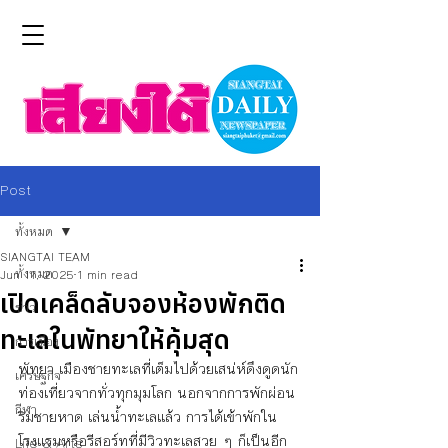
Post
ทั้งหมด
SIANGTAI TEAM
ทั้งหมด
Jun 11, 2025
1 min read
เปิดเคล็ดลับจองห้องพักติด
ข่าว
ทะเลในพัทยาให้คุ้มสุด
การเมือง
พัทยา เมืองชายทะเลที่เต็มไปด้วยเสน่ห์ดึงดูดนัก
เศรษฐกิจ
ท่องเที่ยวจากทั่วทุกมุมโลก นอกจากการพักผ่อน
กีฬา
ริมชายหาด เล่นน้ำทะเลแล้ว การได้เข้าพักใน
โรงแรมหรือรีสอร์ทที่มีวิวทะเลสวย ๆ ก็เป็นอีก
Life & Arts