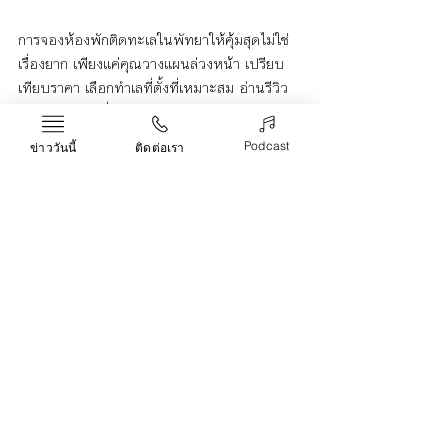
การจองห้องพักติดทะเลในพัทยาให้คุ้มสุดไม่ใช่
เรื่องยาก เพียงแค่คุณวางแผนล่วงหน้า เปรียบ
เทียบราคา เลือกทำเลที่ตั้งที่เหมาะสม อ่านรีวิว 
และตรวจสอบสิ่งอำนวยความสะดวกและบริการ
ต่าง ๆ เท่านี้คุณก็จะได้ที่พักที่ถูกใจและคุ้มค่ากับ
Podcast
ข่าววันนี้
ติดต่อเรา
เงินที่จ่ายไปอย่างแน่นอน
พัทยา
ติดทะเล
จอง
ห้องพัก
Life & Arts
Recent Posts
See All