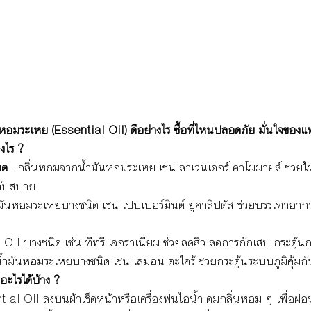
ันหอมระเหย (Essential Oil) ดีอย่างไร ซื้อที่ไหนปลอดภัย มั่นใจของแท
งไร ?
ยด 
: กลิ่นหอมจากน้ำมันหอมระเหย เช่น ลาเวนเดอร์ คาโมมายล์ ช่วยให
ลับสบาย
ำมันหอมระเหยบางชนิด เช่น เปปเปอร์มินต์ ยูคาลิปตัส ช่วยบรรเทาอาก
 Oil บางชนิด เช่น ทีทรี เจอราเนียม ช่วยลดสิว ลดการอักเสบ กระตุ้นก
น้ำมันหอมระเหยบางชนิด เช่น เลมอน ตะไคร้ ช่วยกระตุ้นระบบภูมิคุ้มกัน
ะไรได้บ้าง ?
ial Oil ลงบนผ้าเช็ดหน้าหรือเครื่องพ่นไอน้ำ ดมกลิ่นหอม ๆ เพื่อผ่