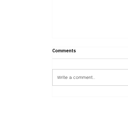
Comments
Write a comment...
ถอดวิธีคิดพันธมิตร “ภาคธุรกิจ –
การศึกษา – พัฒนาเมือง”ผ่าน
Isan Creative Festival
2026เมื่อ “เศรษฐกิจ
สร้างสรรค์” คืออนาคตของอีสาน
หนังสือพิมพ์เสียงใต้ร