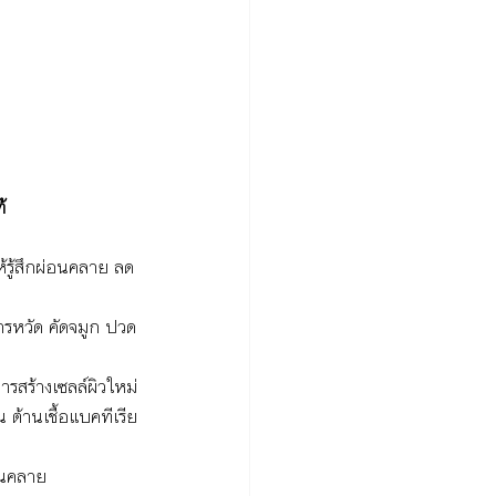
้
้รู้สึกผ่อนคลาย ลด
ารหวัด คัดจมูก ปวด
ารสร้างเซลล์ผิวใหม่
 ต้านเชื้อแบคทีเรีย
อนคลาย