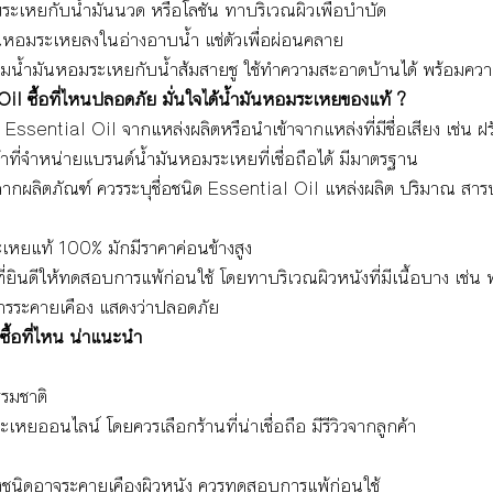
ระเหยกับน้ำมันนวด หรือโลชั่น ทาบริเวณผิวเพื่อบำบัด
นหอมระเหยลงในอ่างอาบน้ำ แช่ตัวเพื่อผ่อนคลาย
สมน้ำมันหอมระเหยกับน้ำส้มสายชู ใช้ทำความสะอาดบ้านได้ พร้อมควา
l Oil ซื้อที่ไหนปลอดภัย มั่นใจได้น้ำมันหอมระเหยของแท้ ?
้อ Essential Oil จากแหล่งผลิตหรือนำเข้าจากแหล่งที่มีชื่อเสียง เช่น ฝรั
ค้าที่จำหน่ายแบรนด์น้ำมันหอมระเหยที่เชื่อถือได้ มีมาตรฐาน
กผลิตภัณฑ์ ควรระบุชื่อชนิด Essential Oil แหล่งผลิต ปริมาณ สาร
ะเหยแท้ 100% มักมีราคาค่อนข้างสูง
นที่ยินดีให้ทดสอบการแพ้ก่อนใช้ โดยทาบริเวณผิวหนังที่มีเนื้อบาง เช่
การระคายเคือง แสดงว่าปลอดภัย
ซื้อที่ไหน น่าแนะนำ
รมชาติ
หยออนไลน์ โดยควรเลือกร้านที่น่าเชื่อถือ มีรีวิวจากลูกค้า
ชนิดอาจระคายเคืองผิวหนัง ควรทดสอบการแพ้ก่อนใช้