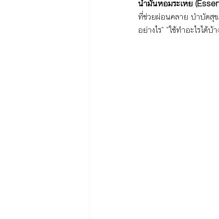
น้ำมันหอมระเหย (Essent
ที่ช่วยผ่อนคลาย บำบัดส
อย่างไร" "ใช้ทำอะไรได้บ้า