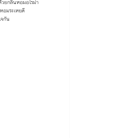
ด้วยกลิ่นหอมอโรม่า
นหอมระเหยดี
ใจกัน