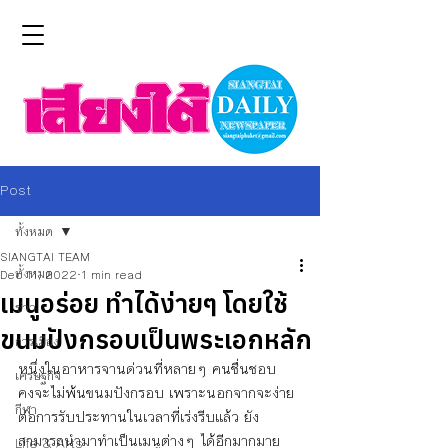
Post
ทั้งหมด
SIANGTAI TEAM
ทั้งหมด
Dec 11, 2022
1 min read
เมนูอร่อย ทำได้ง่ายๆ โดยใช้
ข่าว
ขนมปังกรอบเป็นพระเอกหลัก
การเมือง
หนึ่งในอาหารจานด่วนที่หลายๆ คนชื่นชอบ 
เศรษฐกิจ
คงจะไม่พ้นขนมปังกรอบ เพราะนอกจากจะง่าย
กีฬา
ต่อการรับประทานในเวลาที่เร่งรีบแล้ว ยัง
สามารถนำมาทำเป็นเมนูต่างๆ ได้อีกมากมาย 
Life & Arts