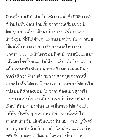
อีกหนึ่งเมนูที่ทำง่ายไม่แพ้เมนูแรก ซึ่งมีวิธีการทำ
ที่ง่ายไม่ซับซ้อน โดยเริ่มจากการเตรียมขนมปัง 
โดยคุณอาจเลือกใช้ขนมปังกรอบที่ซื้อมาแบบ
สำเร็จรูป ที่มีไส้ต่างๆ แต่ขอแนะนำว่าไม่ควรเป็น
ไส้ผลไม้ เพราะอาจจะเสียอรรถรสในการรับ
ประทานไป แต่ถ้าใครชอบที่จะนำขนมปังแผ่นมา
ใส่ในเครื่องปิ้งขนมปังก็ถือว่าเด็ด เมื่อได้ขนมปัง
แล้ว เรามาเริ่มขั้นตอนการเตรียมส่วนผสมอื่นๆ 
กันต่อดีกว่า ซึ่งองค์ประกอบสำคัญของจานนี้
คงจะไม่พ้นไข่ดาว โดยคุณสามารถทอดไข่ดาวใน
รูปแบบที่ตัวเองชอบ ไม่ว่าจะต้องแบบสุกหรือ
ต้องการแบบไข่แดงเยิ้มๆ แนะนำว่าหากกินคน
เดียวให้ทอดสองฟอง และเมื่อทอดไข่เสร็จแล้ว 
ให้หั่นเป็นชิ้นๆ ขนาดพอดีคำ จากนั้นนำใส่
ภาชนะสำหรับใส่เครื่องปรุงกันเลย โดยเมนูนี้จะมี
การปรุงรสที่คล้ายกับการยำ โดยมีส่วนผสมอย่าง 
พริกขี้หนู (ความเผ็ดตามใจชอบ) น้ำมะนาว 