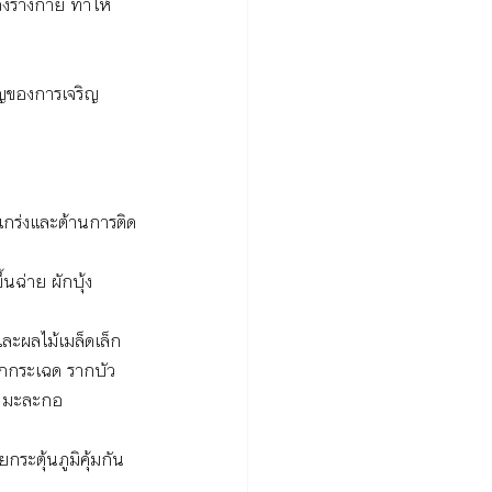
องร่างกาย ทำให้
คัญของการเจริญ
งแกร่งและต้านการติด
นฉ่าย ผักบุ้ง 
 และผลไม้เมล็ดเล็ก
 ผักกระเฉด รากบัว
ยน มะละกอ
ะตุ้นภูมิคุ้มกัน