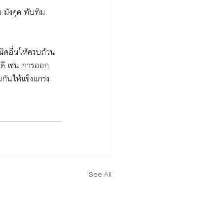
น มังคุด ทับทิม 
ิดอื่นให้ครบถ้วน
่ดี เช่น การออก
กันให้แข็งแกร่ง
See All