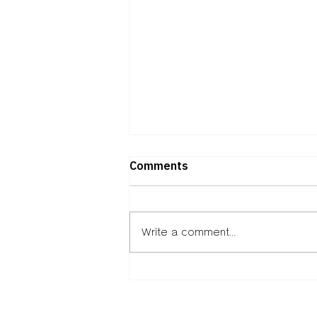
Comments
Write a comment...
ถอดวิธีคิดพันธมิตร “ภาคธุรกิจ –
การศึกษา – พัฒนาเมือง”ผ่าน
Isan Creative Festival