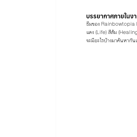
บรรยากาศภายในงา
ธีมของ Rainbowtopia By
แดง (Life) สีส้ม (Healin
จะมีอะไรบ้างมาค้นหากัน