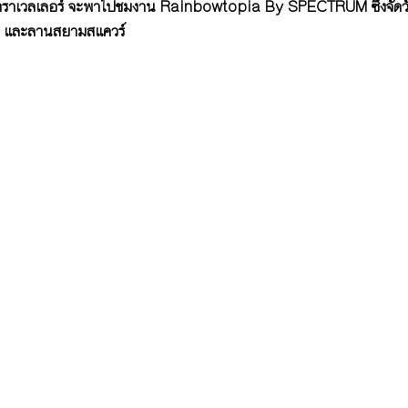
 ทราเวลเลอร์ จะพาไปชมงาน Rainbowtopia By SPECTRUM ซึ่งจัดวัน
C และลานสยามสแควร์