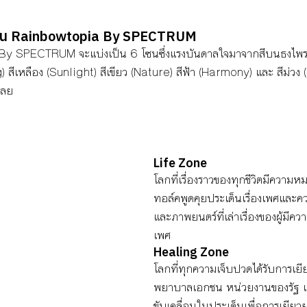
น Rainbowtopia By SPECTRUM 
 SPECTRUM จะแบ่งเป็น 6 โซนซึ่งแรงบันดาลใจมาจากสีบนธงไพรด์ทั้
g) สีเหลือง (Sunlight) สีเขียว (Nature) สีฟ้า (Harmony) และ สีม่วง 
เลย
Life Zone
โลกที่เรื่องราวของทุกชีวิตมีความหม
ทอล์คพูดคุยประเด็นเรื่องเพศแล
และภาพยนตร์ที่เล่าเรื่องของผู้ม
เพศ
H
ealing Zon
e
โลกที่ทุกความเจ็บปวดได้รับการเยีย
พยาบาลเอกชน หน่วยงานของรัฐ แ
ขับเคลื่อนในประเด็นเพื่อการเยีย