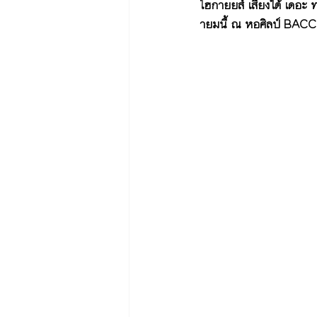
ไฮกายยส์ เสียงใต้ เดอะ
ายมนี้ ณ หอศิลป์ BAC