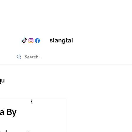
ุน
ia By