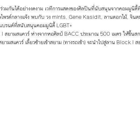
่วมกันได้อย่างงดงาม เวทีการแสดงของศิลปินที่นับสนุนจากคอมมูนิตี
พรด์กลางแจ้ง พบกับ วง mints, Gene Kasidit, ลานดอกไม้, จินต
รนด์ที่สนับสนุนคอมมูนิตี้ LGBT+
ock I สยามสแควร์ ห่างจากหอศิลป์ BACC ประมาณ 500 เมตร ให้ขึ้นสก
ยามสแควร์ เลี้ยวซ้ายเข้าสยาม (ทางรถเข้า) จะนำไปสู่ลาน Block I สย