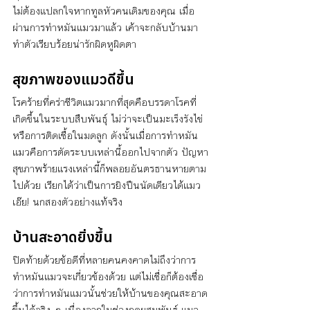
ไม่ต้องแปลกใจหากทูลหัวคนเดิมของคุณ เมื่อ
ผ่านการทำหมันแมวมาแล้ว เค้าจะกลับบ้านมา
ทำตัวเรียบร้อยน่ารักผิดหูผิดตา
สุขภาพของแมวดีขึ้น
โรคร้ายที่คร่าชีวิตแมวมากที่สุดคือบรรดาโรคที่
เกิดขึ้นในระบบสืบพันธุ์ ไม่ว่าจะเป็นมะเร็งรังไข่
หรือการติดเชื้อในมดลูก ดังนั้นเมื่อการทำหมัน
แมวคือการตัดระบบเหล่านี้ออกไปจากตัว ปัญหา
สุขภาพร้ายแรงเหล่านี้ก็พลอยอันตรธานหายตาม
ไปด้วย เรียกได้ว่าเป็นการยิงปืนนัดเดียวได้แมว 
เอ๊ย! นกสองตัวอย่างแท้จริง
บ้านสะอาดยิ่งขึ้น
ปิดท้ายด้วยข้อดีที่หลายคนคงคาดไม่ถึงว่าการ
ทำหมันแมวจะเกี่ยวข้องด้วย แต่ไม่เชื่อก็ต้องเชื่อ
ว่าการทำหมันแมวนั้นช่วยให้บ้านของคุณสะอาด
ขึ้นได้จริง ๆ เนื่องจากในช่วงฤดูผสมพันธุ์ แมว