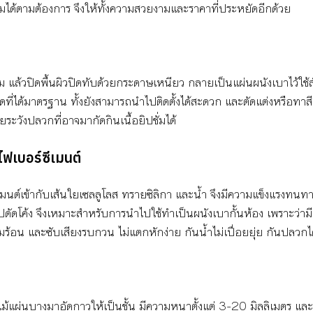
ิมได้ตามต้องการ จึงให้ทั้งความสวยงามและราคาที่ประหยัดอีกด้วย
ซั่ม แล้วปิดพื้นผิวปิดทับด้วยกระดาษเหนียว กลายเป็นแผ่นผนังเบาไว้ใช้
าดที่ได้มาตรฐาน ทั้งยังสามารถนำไปติดตั้งได้สะดวก และตัดแต่งหรือทาส
ระวังปลวกที่อาจมากัดกินเนื้อยิปชั่มได้
ฟเบอร์ซีเมนต์
เมนต์เข้ากับเส้นใยเซลลูโลส ทรายซิลิกา และน้ำ จึงมีความแข็งแรงทนทา
ปดัดโค้ง จึงเหมาะสำหรับการนำไปใช้ทำเป็นผนังเบากั้นห้อง เพราะว่าม
้อน และซับเสียงรบกวน ไม่แตกหักง่าย กันน้ำไม่เปื่อยยุ่ย กันปลวกได
ไม้แผ่นบางมาอัดกาวให้เป็นชั้น มีความหนาตั้งแต่ 3-20 มิลลิเมตร และยัง