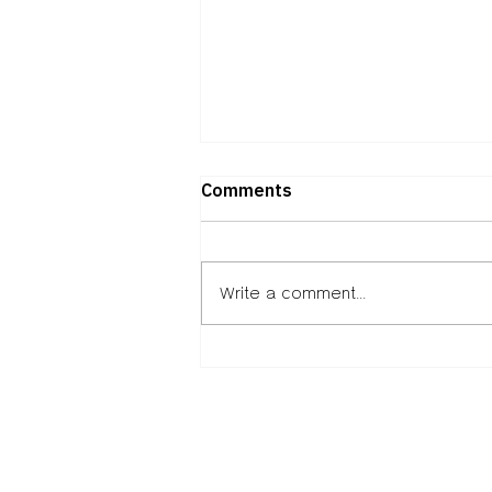
Comments
Write a comment...
ถอดวิธีคิดพันธมิตร “ภาคธุรกิจ –
การศึกษา – พัฒนาเมือง”ผ่าน
Isan Creative Festival
2026เมื่อ “เศรษฐกิจ
สร้างสรรค์” คืออนาคตของอีสาน
หนังสือพิมพ์เสียงใต้ร