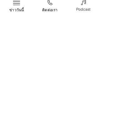
ประกันรถยนต์
ออนไลน์
ซื้อประกัน
Podcast
ข่าววันนี้
ติดต่อเรา
Life & Arts
Recent Posts
See All