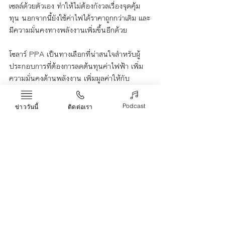
เซลล์ด้วยตัวเอง ทำให้ไม่ต้องกังวลเรื่องจุดคุ้ม
ทุน นอกจากนี้ยังใช้ค่าไฟได้ราคาถูกกว่าเดิม และ
มีความมั่นคงทางพลังงานเพิ่มขึ้นอีกด้วย 
โซลาร์ PPA เป็นทางเลือกที่น่าสนใจสำหรับผู้
ประกอบการที่ต้องการลดต้นทุนค่าไฟฟ้า เพิ่ม
ความมั่นคงด้านพลังงาน เพิ่มมูลค่าให้กับ
ทรัพย์สิน และช่วยลดผลกระทบต่อสิ่งแวดล้อม 
โดยผู้ประกอบการควรศึกษาข้อมูลและปรึกษาผู้
Podcast
ข่าววันนี้
ติดต่อเรา
เชี่ยวชาญอย่างละเอียดก่อนตัดสินใจติดตั้งระบบ
ผลิตไฟฟ้าจากพลังงานแสงอาทิตย์
โซลาร์ PPA
Life & Arts
Recent Posts
See All