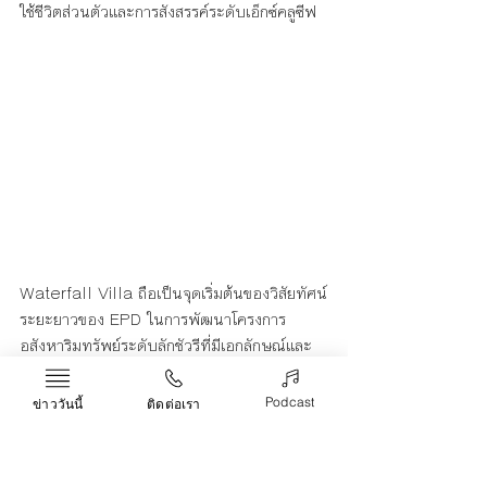
ใช้ชีวิตส่วนตัวและการสังสรรค์ระดับเอ็กซ์คลูซีฟ
Waterfall Villa ถือเป็นจุดเริ่มต้นของวิสัยทัศน์
ระยะยาวของ EPD ในการพัฒนาโครงการ
อสังหาริมทรัพย์ระดับลักชัวรีที่มีเอกลักษณ์และ
คุณภาพระดับสากล โดยในอนาคตบริษัทมีแผน
ต่อยอดการพัฒนาโครงการในทำเลศักยภาพ
Podcast
ข่าววันนี้
ติดต่อเรา
สำคัญของประเทศไทย ไม่ว่าจะเป็น 
กรุงเทพมหานคร, ภูเก็ต, พัทยา และเขาใหญ่ ซึ่ง
ล้วนเป็นจุดหมายปลายทางที่ได้รับความสนใจ