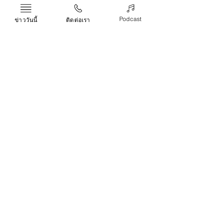
มาตราฐาน ISO 14064-1 CFO และ อบก.
PEA
CARBONFORM
ก๊าซเรือนกระจก
Podcast
ข่าววันนี้
ติดต่อเรา
ข่าว
Recent Posts
See All