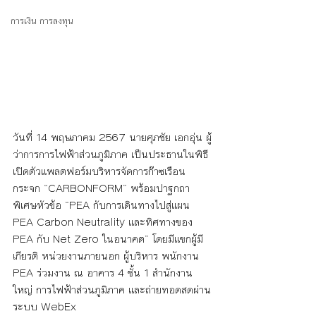
การเงิน การลงทุน
วันที่ 14 พฤษภาคม 2567 นายศุภชัย เอกอุ่น ผู้
ว่าการการไฟฟ้าส่วนภูมิภาค เป็นประธานในพิธี
เปิดตัวแพลตฟอร์มบริหารจัดการก๊าซเรือน
กระจก “CARBONFORM” พร้อมปาฐกถา
พิเศษหัวข้อ “PEA กับการเดินทางไปสู่แผน 
PEA Carbon Neutrality และทิศทางของ 
PEA กับ Net Zero ในอนาคต” โดยมีแขกผู้มี
เกียรติ หน่วยงานภายนอก ผู้บริหาร พนักงาน 
PEA ร่วมงาน ณ อาคาร 4 ชั้น 1 สำนักงาน
ใหญ่ การไฟฟ้าส่วนภูมิภาค และถ่ายทอดสดผ่าน
ระบบ WebEx