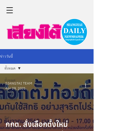
ข่าววันนี้
ทั้งหมด
ทั้งหมด
SIANGTAI TEAM
Apr 29, 2021
ข่าว
การเมือง
เศรษฐกิจ
กีฬา
กกต. สั่งเลือกตั้งใหม่
Life &