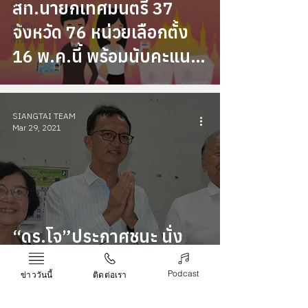
สท.นายกเทศมนตรี 37
Arts
การเงิน
จังหวัด 76 หน่วยเลือกตั้ง
การลงทุน
16 พ.ค.นี้ พร้อมนับคะแนน
ใหม่
SIANGTAI TEAM
Mar 29, 2021
“ดร.โจ”ประกาศชนะ นั่ง
นายกเทศมนตรีนคร
Podcast
ข่าววันนี้
ติดต่อเรา
นครศรีธรรมราช