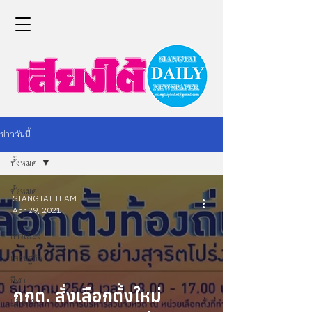
ข่าววันนี้
ทั้งหมด
ทั้งหมด
SIANGTAI TEAM
Apr 29, 2021
ข่าว
การเมือง
เศรษฐกิจ
กีฬา
กกต. สั่งเลือกตั้งใหม่
Life &