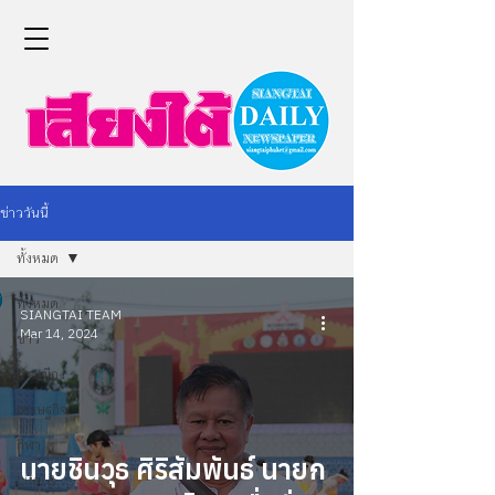
ข่าววันนี้
ทั้งหมด
ทั้งหมด
SIANGTAI TEAM
Mar 14, 2024
ข่าว
การเมือง
เศรษฐกิจ
กีฬา
นายชินวุธ ศิริสัมพันธ์ นายก
Life &