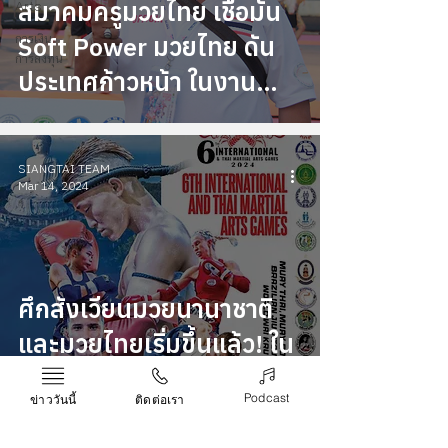
สมาคมครูมวยไทย เชื่อมั่น
Arts
การเงิน
Soft Power มวยไทย ดัน
การลงทุน
ประเทศก้าวหน้า ในงาน
มหกรรมศิลปะการต่อสู้
ป้องกันตัวเอกลักษณ์ไทย สู่
SIANGTAI TEAM
นานาชาติ ครั้งที่ 6
Mar 14, 2024
ศึกสังเวียนมวยนานาชาติ
และมวยไทยเริ่มขึ้นแล้ว! ใน
งานมหกรรมศิลปะการต่อสู้
Podcast
ข่าววันนี้
ติดต่อเรา
ป้องกันตัวเอกลักษณ์ไทย สู่