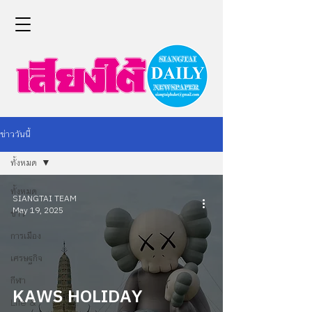
ข่าววันนี้
ทั้งหมด
ทั้งหมด
SIANGTAI TEAM
May 19, 2025
ข่าว
การเมือง
เศรษฐกิจ
กีฬา
KAWS HOLIDAY
Life &