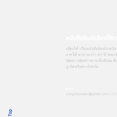
หนังสือพิมพ์เสียงใต้ร
เสียงใต้ เป็นหนังสือพิมพ์รายวันที
ภาคใต้ มานานกว่า 40 ปี ขณะที่
พัฒนา ผลิตข่าวสารเพื่อสังคม ยื
ภูเก็ตหรือต่างจังหวัด
ติดต่อ
08
siangt
aiphuket@gmail.com
|