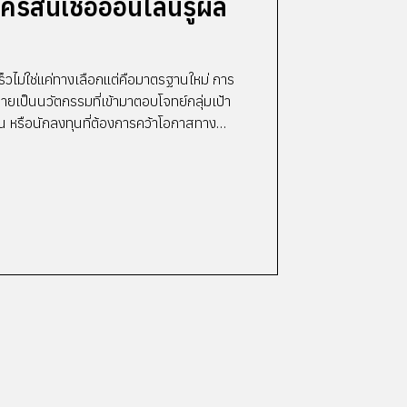
ครสินเชื่อออนไลน์รู้ผล
ร็วไม่ใช่แค่ทางเลือกแต่คือมาตรฐานใหม่ การ
ลายเป็นนวัตกรรมที่เข้ามาตอบโจทย์กลุ่มเป้า
น หรือนักลงทุนที่ต้องการคว้าโอกาสทาง
ณาสินเชื่อแบบดั้งเดิมที่ต้องรอคอยนานนับ
I และการวิเคราะห์ข้อมูลทางเลือก
ถาบันการเงินสามารถประเมินความเสี่ยงได้
ะอนุมัติให้ผ่านในทันทีนั้นต้องอา