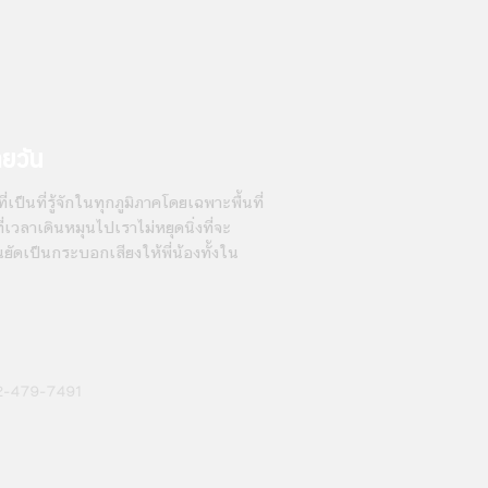
ายวัน
่เป็นที่รู้จักในทุกภูมิภาคโดยเฉพาะพื้นที่
เวลาเดินหมุนไปเราไม่หยุดนิ่งที่จะ
นยัดเป็นกระบอกเสียงให้พี่น้องทั้งใน
2-479-7491