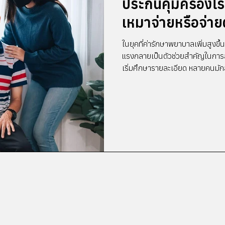
ประกันคุ้มครองโ
เหมาจ่ายหรือจ่า
ในยุคที่ค่ารักษาพยาบาลเพิ่มสูงขึ้
แรงกลายเป็นตัวช่วยสำคัญในการลดภา
เริ่มศึกษารายละเอียด หลายคนมัก
ตามโรคดี เพราะทั้งสองแบบมีรูปแ
บทความนี้จะช่วยอธิบายข้อแตกต่า
สไตล์และแผนการเงินมากที่สุด ป
อะไร ? แบบจ่ายตามโรค (Lump Su