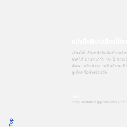
หนังสือพิมพ์เสียงใต้ร
เสียงใต้ เป็นหนังสือพิมพ์รายวันที
ภาคใต้ มานานกว่า 40 ปี ขณะที่
พัฒนา ผลิตข่าวสารเพื่อสังคม ยื
ภูเก็ตหรือต่างจังหวัด
ติดต่อ
08
siangt
aiphuket@gmail.com
|