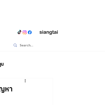
ุน
ปัญหา