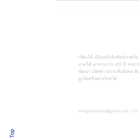
ถอดวิธีคิดพันธมิตร “ภาคธุรกิจ –
การศึกษา – พัฒนาเมือง”ผ่าน
Isan Creative Festival
2026เมื่อ “เศรษฐกิจ
สร้างสรรค์” คืออนาคตของอีสาน
หนังสือพิมพ์เสียงใต้ร
เสียงใต้ เป็นหนังสือพิมพ์รายวันที
ภาคใต้ มานานกว่า 40 ปี ขณะที่
พัฒนา ผลิตข่าวสารเพื่อสังคม ยื
ภูเก็ตหรือต่างจังหวัด
ติดต่อ
08
siangt
aiphuket@gmail.com
|