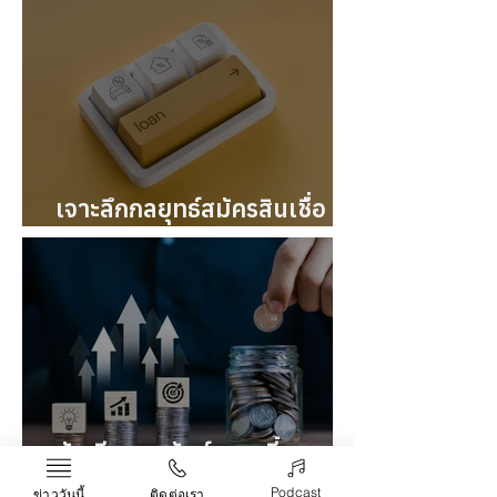
ในโลก
เจาะลึกกลยุทธ์สมัครสินเชื่อ
ออนไลน์รู้ผลทันที ให้ผ่านฉลุย
บัญชีออมทรัพย์ดอกเบี้ยสูง
ทางเลือกออมเงินในยุค
Podcast
ข่าววันนี้
ติดต่อเรา