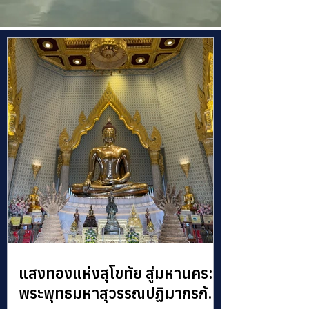
แสงทองแห่งสุโขทัย สู่มหานคร:
พระพุทธมหาสุวรรณปฏิมากรกับ