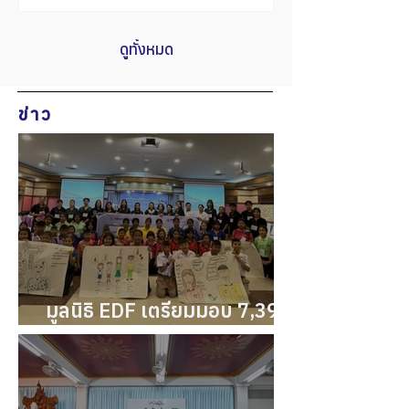
พักนายอำเภอท่าแพ จ.สตูล นายหร่ออ๊บ...
กำแพง ส่งเสริมการอนุรักษ์
ดูทั้งหมด
ข่าว
มูลนิธิ EDF เตรียมมอบ 7,393
ทุน ให้นักเรียน นักศึกษา
ขาดแคลนประจำปีการศึกษา
2569