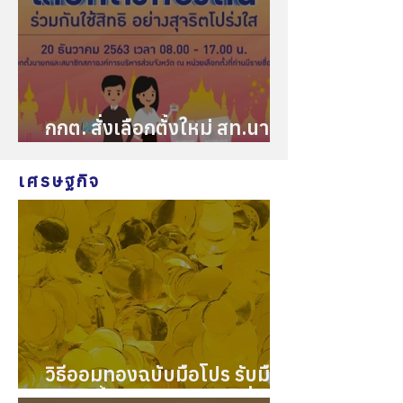
กกต. สั่งเลือกตั้งใหม่ สท.นายก
เทศมนตรี 37 จังหวัด 76 หน่วย
เลือกตั้ง 16 พ.ค.นี้ พร้อมนับ
เศรษฐกิจ
คะแนนใหม่
วิธีออมทองฉบับมือโปร รับมือ
วิกฤตน้ำมันและสงครามที่ปะทุ