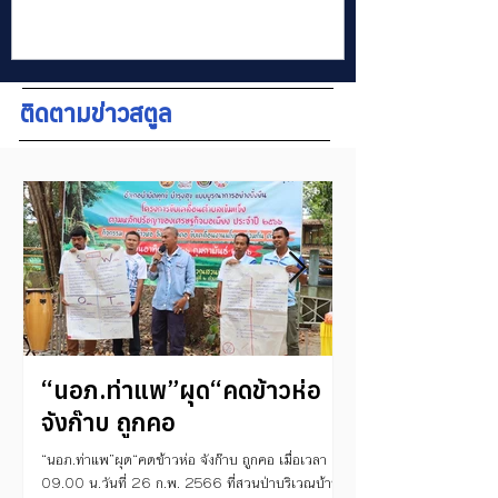
การประชุมแห่งชาติสิริกิติ์
ติดตามข่าวสตูล
“นอภ.ท่าแพ”ผุด“คดข้าวห่อ
งานวันเต่าโลก ค
จังก๊าบ ถูกคอ
งานเกษตรแฟ
“นอภ.ท่าแพ”ผุด“คดข้าวห่อ จังก๊าบ ถูกคอ เมื่อเวลา
“อบต.กำแพง อำเภอละงู 
09.00 น.วันที่ 26 ก.พ. 2566 ที่สวนป่าบริเวณบ้าน
เที่ยวงานวันเต่าโลก ครั้