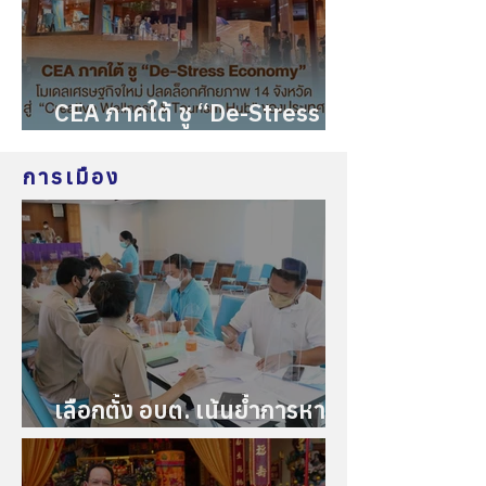
CEA ภาคใต้ ชู “De-Stress
Economy”โมเดลเศรษฐกิจ
ใหม่ ปลดล็อกศักยภาพ 14
การเมือง
จังหวัดสู่ “Creative
Wellness & Tourism Hub”
ของประเทศ
เลือกตั้ง อบต. เน้นย้ำการหา
เสียงด้วยความโปร่งใส สุจริต
ยุติธรรม