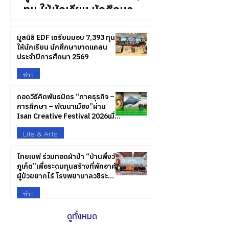
ทุน ให้นักเรียน นักศึกษา
ขาดแคลนประจำปีการศึกษา
2569
มูลนิธิ EDF เตรียมมอบ 7,393 ทุน
ให้นักเรียน นักศึกษาขาดแคลน
ประจำปีการศึกษา 2569
ข่าว
ถอดวิธีคิดพันธมิตร “ภาคธุรกิจ –
การศึกษา – พัฒนาเมือง”ผ่าน
Isan Creative Festival 2026เมื่อ
“เศรษฐกิจสร้างสรรค์” คืออนาคต
Life & Arts
ของอีสาน
ไทยเบฟ ร่วมทอดผ้าป่า “บ้านพึ่งวัด
ภูเก็ต”เพื่อระดมทุนสร้างที่พักอาศัย
ผู้ป่วยยากไร้ โรงพยาบาลวชิระ
ภูเก็ต
ข่าว
ดูทั้งหมด