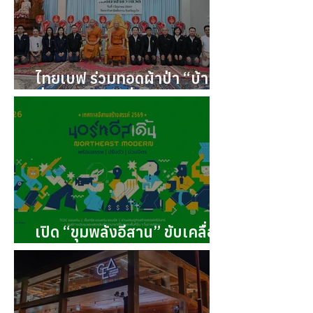
ไทยเบฟ ร่วมทอดผ้าป่า “บ้าน
พึ่งวัด ภูเก็ต”เพื่อระดมทุนสร้าง
ที่พักอาศัยผู้ป่วยยากไร้ โรง
พยาบาลวชิระภูเก็ต
เปิด “ขุมพลังอีสาน” ขับเคลื่อน
เศรษฐกิจสร้างสรรค์ผ่าน Isan
Creative Festival 2026กับ
โปรแกรมห้ามพลาดพลิกโอกาส
ใหม่ของภูมิภาค