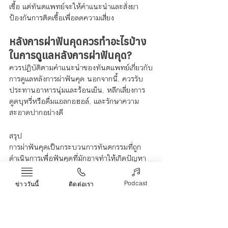
เชื้อ แต่ทันตแพทย์จะให้คำแนะนำและสั่งยา
ป้องกันการติดเชื้อเพื่อลดความเสี่ยง
หลังการผ่าฟันคุดควรทำอะไรบ้าง
ในการดูแลหลังการผ่าฟันคุด?
ควรปฏิบัติตามคำแนะนำของทันตแพทย์เกี่ยวกับ
การดูแลหลังการผ่าฟันคุด นอกจากนี้, ควรรับ
ประทานอาหารนุ่มและร้อนเย็น, หลีกเลี่ยงการ
ดูดบุหรี่หรือดื่มแอลกอฮอล์, และรักษาความ
สะอาดปากอย่างดี
สรุป
การผ่าฟันคุดเป็นกระบวนการทันตกรรมที่ถูก
ดำเนินการเพื่อฟันคุดที่มักอาจทำให้เกิดปัญหา
ในช่องปาก เริ่มต้นด้วยการตรวจรักษาเพื่อ
ประเมินสถานการณ์และตำแหน่งของฟันคุด หาก
Podcast
ข่าววันนี้
ติดต่อเรา
จำเป็น, ทันตแพทย์จะทำการผ่าฟันคุดโดยใช้ยา
ชาเพื่อควบคุมความเจ็บปวด
การผ่าฟันคุดมักเสร็จสิ้นในเวลาไม่นานโดย