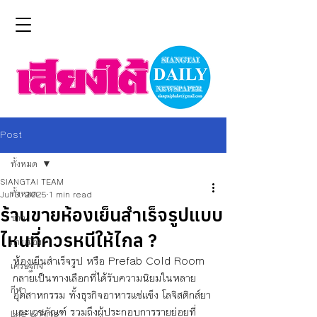
Post
ทั้งหมด
SIANGTAI TEAM
ทั้งหมด
Jul 3, 2025
1 min read
ร้านขายห้องเย็นสำเร็จรูปแบบ
ข่าว
ไหนที่ควรหนีให้ไกล ?
การเมือง
ห้องเย็นสำเร็จรูป หรือ Prefab Cold Room 
เศรษฐกิจ
กลายเป็นทางเลือกที่ได้รับความนิยมในหลาย
กีฬา
อุตสาหกรรม ทั้งธุรกิจอาหารแช่แข็ง โลจิสติกส์ยา
และเวชภัณฑ์ รวมถึงผู้ประกอบการรายย่อยที่
Life & Arts