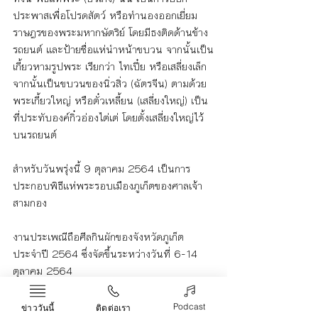
ประพาสเพื่อโปรดสัตว์ หรือทำนองออกเยี่ยม
ราษฎรของพระมหากษัตริย์ โดยมีธงติดด้านข้าง
รถยนต์ และป้ายชื่อแห่นำหน้าขบวน จากนั้นเป็น
เกี้ยวหามรูปพระ เรียกว่า ไทเปี๋ย หรือเสลี่ยงเล็ก 
จากนั้นเป็นขบวนของนิ่วสิ่ว (ฉัตรจีน) ตามด้วย
พระเกี้ยวใหญ่ หรือตั๋วเหลี้ยน (เสลี่ยงใหญ่) เป็น
ที่ประทับองค์กิ๋วอ่องไต่เต่ โดยตั้งเสลี่ยงใหญ่ไว้
บนรถยนต์
สำหรับวันพรุ่งนี้ 9 ตุลาคม 2564 เป็นการ
ประกอบพิธีแห่พระรอบเมืองภูเก็ตของศาลเจ้า
สามกอง
งานประเพณีถือศีลกินผักของจังหวัดภูเก็ต 
ประจำปี 2564 ซึ่งจัดขึ้นระหว่างวันที่ 6-14 
ตุลาคม 2564 
ภูเก็ต
กินเจ
ข่าว
Podcast
ข่าววันนี้
ติดต่อเรา