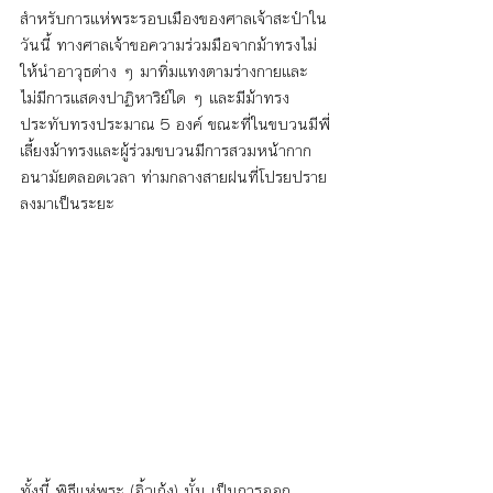
สำหรับการแห่พระรอบเมืองของศาลเจ้าสะปำใน
วันนี้ ทางศาลเจ้าขอความร่วมมือจากม้าทรงไม่
ให้นำอาวุธต่าง ๆ มาทิ่มแทงตามร่างกายและ
ไม่มีการแสดงปาฏิหาริย์ใด ๆ และมีม้าทรง
ประทับทรงประมาณ 5 องค์ ขณะที่ในขบวนมีพี่
เลี้ยงม้าทรงและผู้ร่วมขบวนมีการสวมหน้ากาก
อนามัยตลอดเวลา ท่ามกลางสายฝนที่โปรยปราย
ลงมาเป็นระยะ
ทั้งนี้ พิธีแห่พระ (อิ้วเก้ง) นั้น เป็นการออก